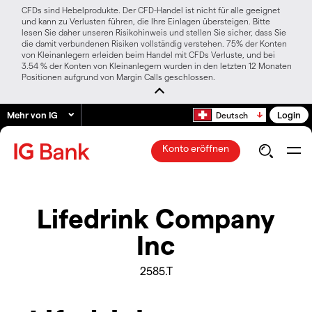
CFDs sind Hebelprodukte. Der CFD-Handel ist nicht für alle geeignet
und kann zu Verlusten führen, die Ihre Einlagen übersteigen. Bitte
lesen Sie daher unseren Risikohinweis und stellen Sie sicher, dass Sie
die damit verbundenen Risiken vollständig verstehen. 75% der Konten
von Kleinanlegern erleiden beim Handel mit CFDs Verluste, und bei
3.54 % der Konten von Kleinanlegern wurden in den letzten 12 Monaten
Positionen aufgrund von Margin Calls geschlossen.
Mehr von IG
Login
Deutsch
Konto eröffnen
Lifedrink Company
Inc
2585.T