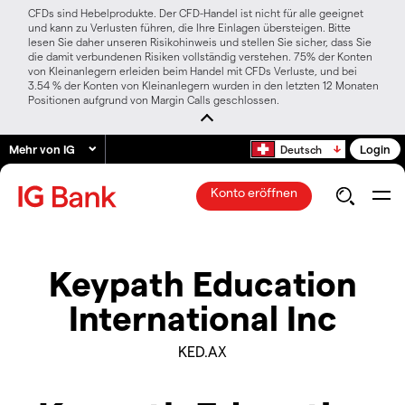
CFDs sind Hebelprodukte. Der CFD-Handel ist nicht für alle geeignet
und kann zu Verlusten führen, die Ihre Einlagen übersteigen. Bitte
lesen Sie daher unseren Risikohinweis und stellen Sie sicher, dass Sie
die damit verbundenen Risiken vollständig verstehen. 75% der Konten
von Kleinanlegern erleiden beim Handel mit CFDs Verluste, und bei
3.54 % der Konten von Kleinanlegern wurden in den letzten 12 Monaten
Positionen aufgrund von Margin Calls geschlossen.
Mehr von IG
Login
Deutsch
Konto eröffnen
Keypath Education
International Inc
KED.AX