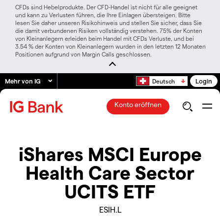
CFDs sind Hebelprodukte. Der CFD-Handel ist nicht für alle geeignet
und kann zu Verlusten führen, die Ihre Einlagen übersteigen. Bitte
lesen Sie daher unseren Risikohinweis und stellen Sie sicher, dass Sie
die damit verbundenen Risiken vollständig verstehen. 75% der Konten
von Kleinanlegern erleiden beim Handel mit CFDs Verluste, und bei
3.54 % der Konten von Kleinanlegern wurden in den letzten 12 Monaten
Positionen aufgrund von Margin Calls geschlossen.
Mehr von IG
Login
Deutsch
Konto eröffnen
iShares MSCI Europe
Health Care Sector
UCITS ETF
ESIH.L