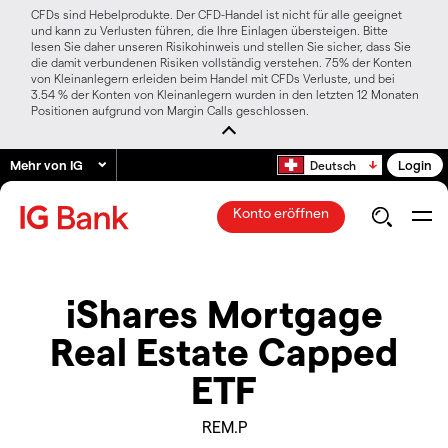
CFDs sind Hebelprodukte. Der CFD-Handel ist nicht für alle geeignet
und kann zu Verlusten führen, die Ihre Einlagen übersteigen. Bitte
lesen Sie daher unseren Risikohinweis und stellen Sie sicher, dass Sie
die damit verbundenen Risiken vollständig verstehen. 75% der Konten
von Kleinanlegern erleiden beim Handel mit CFDs Verluste, und bei
3.54 % der Konten von Kleinanlegern wurden in den letzten 12 Monaten
Positionen aufgrund von Margin Calls geschlossen.
Mehr von IG
Login
Deutsch
Konto eröffnen
iShares Mortgage
Real Estate Capped
ETF
REM.P