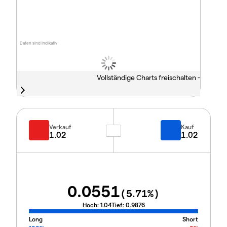
Daten sind indikativ
Vollständige Charts freischalten -
Verkauf
Kauf
1.02
1.02
0.0551
(
5.71
%)
Hoch:
1.04
Tief:
0.9876
Long
Short