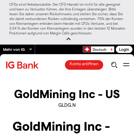
CFDs sind Hebelprodukte. Der CFD-Handel ist nicht für alle geeignet
und kann zu Verlusten führen, die Ihre Einlagen übersteigen. Bitte
lesen Sie daher unseren Risikohinweis und stellen Sie sicher, dass Sie
die damit verbundenen Risiken vollständig verstehen. 75% der Konten
von Kleinanlegern erleiden beim Handel mit CFDs Verluste, und bei
3.54 % der Konten von Kleinanlegern wurden in den letzten 12 Monaten
Positionen aufgrund von Margin Calls geschlossen.
Mehr von IG
Login
Deutsch
Konto eröffnen
GoldMining Inc - US
GLDG.N
GoldMining Inc -