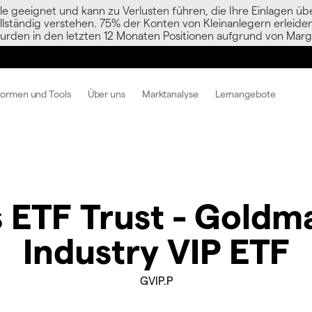
le geeignet und kann zu Verlusten führen, die Ihre Einlagen übe
vollständig verstehen. 75% der Konten von Kleinanlegern erlei
urden in den letzten 12 Monaten Positionen aufgrund von Margi
formen und Tools
Über uns
Marktanalyse
Lernangebote
 ETF Trust - Goldm
Industry VIP ETF
GVIP.P