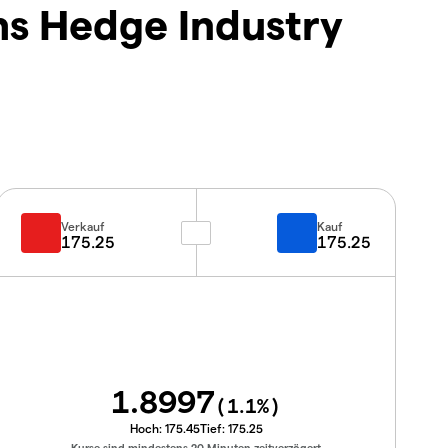
s Hedge Industry
Verkauf
Kauf
175.25
175.25
1.8997
(
1.1
%)
Hoch:
175.45
Tief:
175.25
Kurse sind mindestens 20 Minuten zeitverzögert