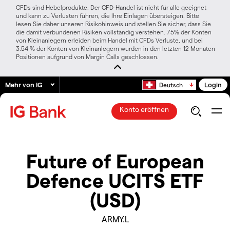
CFDs sind Hebelprodukte. Der CFD-Handel ist nicht für alle geeignet
und kann zu Verlusten führen, die Ihre Einlagen übersteigen. Bitte
lesen Sie daher unseren Risikohinweis und stellen Sie sicher, dass Sie
die damit verbundenen Risiken vollständig verstehen. 75% der Konten
von Kleinanlegern erleiden beim Handel mit CFDs Verluste, und bei
3.54 % der Konten von Kleinanlegern wurden in den letzten 12 Monaten
Positionen aufgrund von Margin Calls geschlossen.
Mehr von IG
Login
Deutsch
Konto eröffnen
Future of European
Defence UCITS ETF
(USD)
ARMY.L