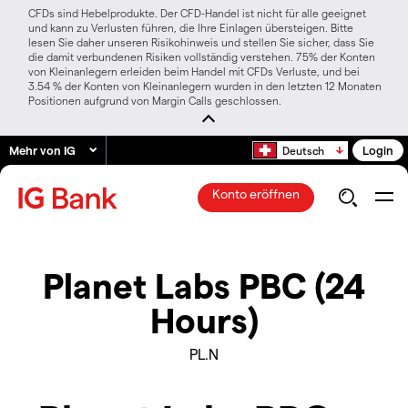
CFDs sind Hebelprodukte. Der CFD-Handel ist nicht für alle geeignet
und kann zu Verlusten führen, die Ihre Einlagen übersteigen. Bitte
lesen Sie daher unseren Risikohinweis und stellen Sie sicher, dass Sie
die damit verbundenen Risiken vollständig verstehen. 75% der Konten
von Kleinanlegern erleiden beim Handel mit CFDs Verluste, und bei
3.54 % der Konten von Kleinanlegern wurden in den letzten 12 Monaten
Positionen aufgrund von Margin Calls geschlossen.
Mehr von IG
Login
Deutsch
Konto eröffnen
Planet Labs PBC (24
Hours)
PL.N