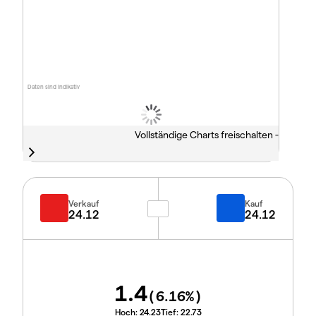
Daten sind indikativ
Vollständige Charts freischalten -
Verkauf
Kauf
24.12
24.12
1.4
(
6.16
%)
Hoch:
24.23
Tief:
22.73