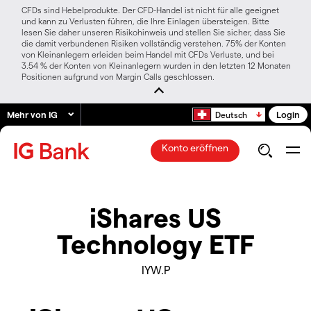
CFDs sind Hebelprodukte. Der CFD-Handel ist nicht für alle geeignet
und kann zu Verlusten führen, die Ihre Einlagen übersteigen. Bitte
lesen Sie daher unseren Risikohinweis und stellen Sie sicher, dass Sie
die damit verbundenen Risiken vollständig verstehen. 75% der Konten
von Kleinanlegern erleiden beim Handel mit CFDs Verluste, und bei
3.54 % der Konten von Kleinanlegern wurden in den letzten 12 Monaten
Positionen aufgrund von Margin Calls geschlossen.
Mehr von IG
Login
Deutsch
Konto eröffnen
iShares US
Technology ETF
IYW.P