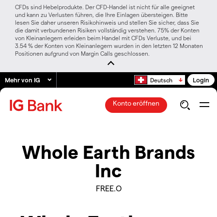
CFDs sind Hebelprodukte. Der CFD-Handel ist nicht für alle geeignet
und kann zu Verlusten führen, die Ihre Einlagen übersteigen. Bitte
lesen Sie daher unseren Risikohinweis und stellen Sie sicher, dass Sie
die damit verbundenen Risiken vollständig verstehen. 75% der Konten
von Kleinanlegern erleiden beim Handel mit CFDs Verluste, und bei
3.54 % der Konten von Kleinanlegern wurden in den letzten 12 Monaten
Positionen aufgrund von Margin Calls geschlossen.
Mehr von IG
Login
Deutsch
Konto eröffnen
Whole Earth Brands
Inc
FREE.O