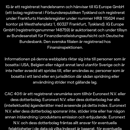
IG är ett registrerat handelsnamn och hänvisar till IG Europe GmbH
(ett bolag registrerat i Förbundsrepubliken Tyskland och registrerat
under Frankfurts Handelsregister under nummer HRB 115624 med
kontor på Westhafenplatz 1, 60327 Frankfurt, Tyskland). IG Europe
GmbH (registreringsnummer 148759) är auktoriserat och under tillsyn
av Bundesanstalt für Finanzdienstleistungsaufsicht och Deutsche
Bundesbank. Den svenska filialen är registrerad hos
Finansinspektionen.
Informationen på denna webbplats riktar sig inte till personer som är
bosatta i USA, Belgien eller något annat land utanför Sverige och är
inte heller avsedd att spridas till, eller användas av, personer som är
bosatta i ett land eller en jurisdiktion där sådan spridning eller
användning strider mot gällande lag.
CAC 40® är ett registrerat varumärke som tillhör Euronext N.V. eller
dess dotterbolag. Euronext N.V. eller dess dotterbolag har alla
(intellektuella) äganderätter med avseende på detta index. Euronext
N.V. eller dess dotterbolag sponsrar inte, stöder inte eller har någon
annan inblandning i produktens emission och erbjudande. Euronext
N.V. och dess dotterbolag fråntas allt ansvar för eventuella
felaktigheter i de data på vilka Indexet är baserat, för eventuella