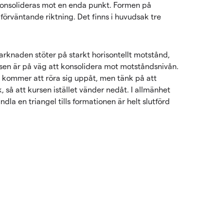
konsolideras mot en enda punkt. Formen på
örväntande riktning. Det finns i huvudsak tre
rknaden stöter på starkt horisontellt motstånd,
rsen är på väg att konsolidera mot motståndsnivån.
 kommer att röra sig uppåt, men tänk på att
, så att kursen istället vänder nedåt. I allmänhet
dla en triangel tills formationen är helt slutförd