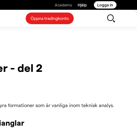
Academy
Hjälp
Logga in
Öppna tradingkonto
 - del 2
e fyra formationer som är vanliga inom teknisk analys.
ianglar