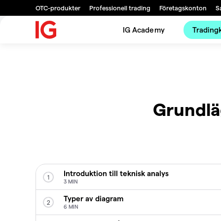
OTC-produkter
Professionell trading
Företagskonton
S
IG Academy
Trading
Grundlä
Introduktion till teknisk analys
1
3 MIN
Typer av diagram
2
6 MIN