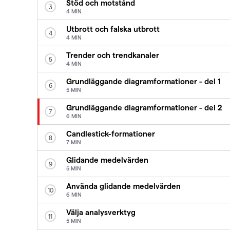
Stöd och motstånd
3
4 MIN
Utbrott och falska utbrott
4
4 MIN
Trender och trendkanaler
5
4 MIN
Grundläggande diagramformationer - del 1
6
5 MIN
Grundläggande diagramformationer - del 2
7
6 MIN
Candlestick-formationer
8
7 MIN
Glidande medelvärden
9
5 MIN
Använda glidande medelvärden
10
6 MIN
Välja analysverktyg
11
5 MIN