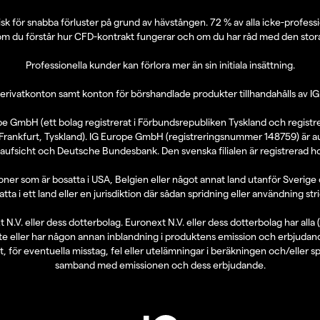
k för snabba förluster på grund av hävstången. 72 % av alla icke-profes
om du förstår hur CFD-kontrakt fungerar och om du har råd med den stora r
Professionella kunder kan förlora mer än sin initiala insättning.
erivatkonton samt konton för börshandlade produkter tillhandahålls av 
urope GmbH (ett bolag registrerat i Förbundsrepubliken Tyskland och regi
rankfurt, Tyskland). IG Europe GmbH (registreringsnummer 148759) är aukt
aufsicht och Deutsche Bundesbank. Den svenska filialen är registrerad h
oner som är bosatta i USA, Belgien eller något annat land utanför Sverige och
ta i ett land eller en jurisdiktion där sådan spridning eller användning str
N.V. eller dess dotterbolag. Euronext N.V. eller dess dotterbolag har alla
nte eller har någon annan inblandning i produktens emission och erbjudand
t, för eventuella misstag, fel eller utelämningar i beräkningen och/eller spri
samband med emissionen och dess erbjudande.