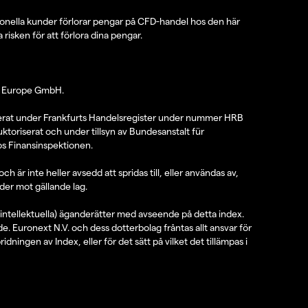
sionella kunder förlorar pengar på CFD-handel hos den här
isken för att förlora dina pengar.
IG Europe GmbH.
strerat under Frankfurts Handelsregister under nummer HRB
oriserat och under tillsyn av Bundesanstalt für
os Finansinspektionen.
 är inte heller avsedd att spridas till, eller användas av,
ider mot gällande lag.
 (intellektuella) äganderätter med avseende på detta index.
e. Euronext N.V. och dess dotterbolag fråntas allt ansvar för
dningen av Index, eller för det sätt på vilket det tillämpas i