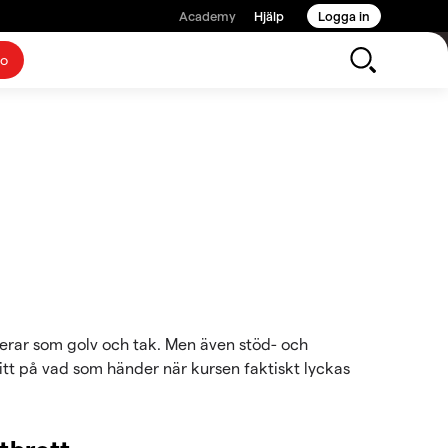
Academy
Hjälp
Logga in
to
 agerar som golv och tak. Men även stöd- och
titt på vad som händer när kursen faktiskt lyckas