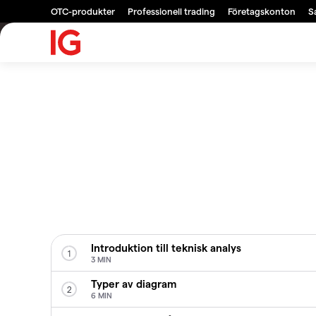
OTC-produkter
Professionell trading
Företagskonton
S
Introduktion till teknisk analys
1
3 MIN
Typer av diagram
2
6 MIN