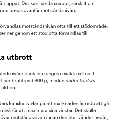
jält uppåt. Det kan hända snabbt, särskilt om
ats precis ovanför motståndsnivån.
rvandlas motståndsnivån ofta till ett stödområde.
r ner genom ett stöd ofta förvandlas till
ka utbrott
dsnivåer dock inte anges i exakta siffror. I
t har brutits vid 800 p, medan
andra traders
a aktien.
ders kanske tvivlar på att marknaden är redo att gå
nivå för att maximera sina vinster. Det skulle
r över motståndsnivån innan den åter vänder nedåt,