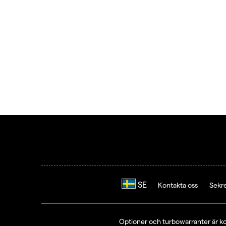
Kontakta oss
Sekr
Optioner och turbowarranter är ko