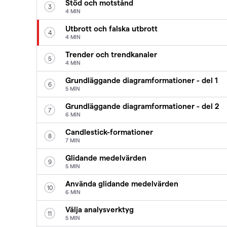
Stöd och motstånd
3
4 MIN
Utbrott och falska utbrott
4
4 MIN
Trender och trendkanaler
5
4 MIN
Grundläggande diagramformationer - del 1
6
5 MIN
Grundläggande diagramformationer - del 2
7
6 MIN
Candlestick-formationer
8
7 MIN
Glidande medelvärden
9
5 MIN
Använda glidande medelvärden
10
6 MIN
Välja analysverktyg
11
5 MIN