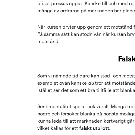
priset pressas uppåt. Kanske till och med re
många av ordrarna på marknaden har placer
När kursen bryter upp genom ett motstånd fö
På samma sätt kan stödnivån när kursen bryte
motstånd.
Fals
Som vi nämnde tidigare kan stöd- och motstån
exemplet ovan kanske
du
tror att motstånde
istället ser det som ett bra tillfälle att blank
Sentimentalitet spelar också roll. Många tra
högre och försöker blanka på högsta möjliga 
kunna leda till att marknaden kortvarigt gå
vilket kallas för ett
falskt utbrott
.