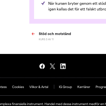
När kursen bryter genom ett stöd
igen kallas det för ett falskt utbro
Stöd och motstånd
KURS 3 AV 11
etess
Cookies
Vilkor & Avtal
IG Group
Karriärer
Progra
mplexa finansiella instrument. Handel med dessa instrument medför en hög