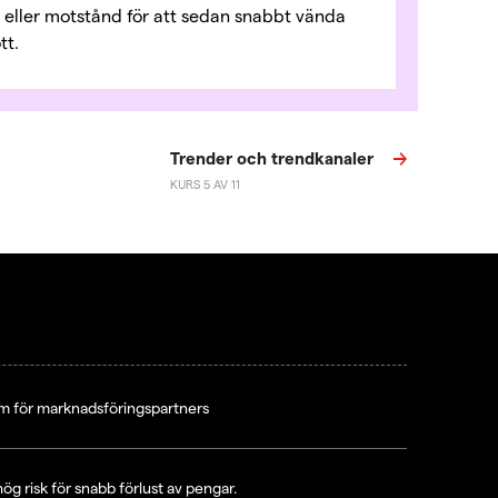
 eller motstånd för att sedan snabbt vända
tt.
Trender och trendkanaler
KURS 5 AV 11
m för marknadsföringspartners
 risk för snabb förlust av pengar.