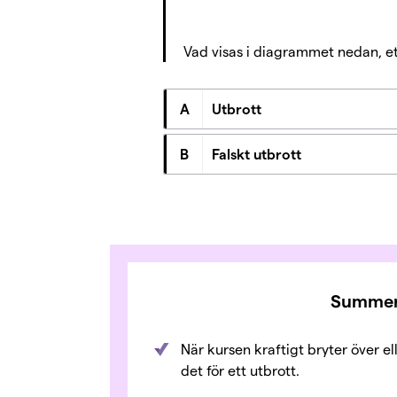
Vad visas i diagrammet nedan, ett
A
Utbrott
B
Falskt utbrott
Summeri
När kursen kraftigt bryter över el
det för ett utbrott.