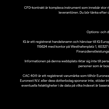
CFD-kontrakt är komplexa instrument som innebär stor ris
leverantören. Du bör tänka efter 
Options- och d
IG är ett registrerat handelsnamn och hänvisar till IG E
115624 med kontor på Westhafenplatz 1, 60327 F
Finanzdienstleistungs
Informationen på denna webbplats riktar sig inte till pers
personer som är bosat
CAC 40® är ett registrerat varumärke som tillhör Euronext 
Euronext N.V. eller dess dotterbolag sponsrar inte, stöder i
eventuella felaktigheter i de data på vilka Indexet är basera