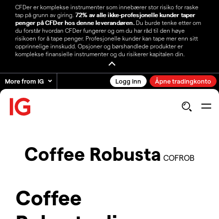
CFDer er komplekse instrumenter som innebærer stor risiko for raske
tap på grunn av giring.
72% av alle ikke-profesjonelle kunder taper
penger på CFDer hos denne leverandøren.
Du burde tenke etter om
du forstår hvordan CFDer fungerer og om du har råd til den høye
risikoen for å tape penger. Profesjonelle kunder kan tape mer enn sitt
opprinnelige innskudd. Opsjoner og børshandlede produkter er
komplekse finansielle instrumenter og du risikerer kapitalen din.
More from IG
Logg inn
Åpne tradingkonto
Coffee Robusta
COFROB
Coffee