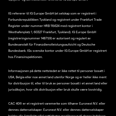
IG refererer til IG Europe GmbH (et selskap som er registrert i
Forbundsrepublikken Tyskland og registrert under Frankfurt Trade
Register under nummer HRB 115624 med registrert kontor i
Westhafenplatz 1, 60327 Frankfurt, Tyskland). IG Europe GmbH
(registreringsnummer 148759) er autorisert og regulert av
Bundesanstalt für Finanzdienstleistungsaufsicht og Deutsche
Bundesbank. IGs svenske kontor under IG Europe GmbH er registrert
hos Finansinspektionen.
Informasjonen på dette nettstedet er ikke rettet til personer bosatt i
USA, Belgia eller noe annet land utenfor Norge og er heller ikke ment
for distribusjon til, eller til bruk av personer bosatt i et annet land eller
jurisdiksjon, hvor slik distribusjon eller bruk skulle være lovstridig.
CAC 40® er et registrert varemerke som tilhører Euronext N.V. eller
dennes datterselskaper. Euronext N.V. eller dennes datterselskaper
holder alle (intellektuelle) rettigheter med hensyn til denne Indeksen.