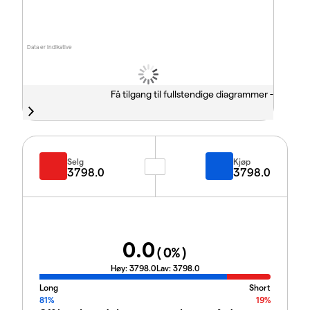
Data er indikative
Få tilgang til fullstendige diagrammer -
Selg
Kjøp
3798.0
3798.0
0.0
(
0
%)
Høy:
3798.0
Lav:
3798.0
Long
Short
81%
19%