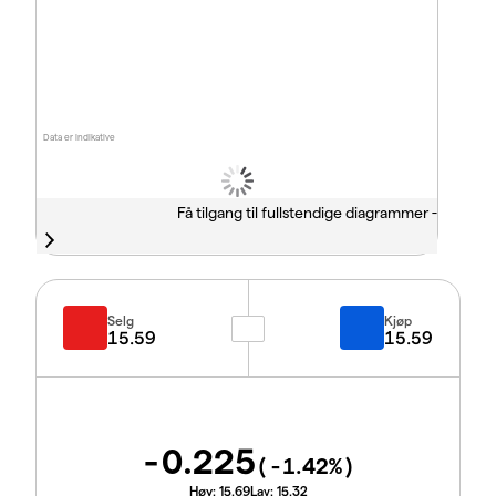
Data er indikative
Få tilgang til fullstendige diagrammer -
Selg
Kjøp
15.59
15.59
-0.225
(
-1.42
%)
Høy:
15.69
Lav:
15.32