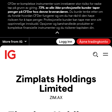
CFDer er komplekse instrumenter som innebærer stor risiko for raske
tap på grunn av giring.
72% av alle ikke-profesjonelle kunder taper
penger på CFDer hos denne leverandøren.
Du burde tenke etter om
du forstår hvordan CFDer fungerer og om du har råd til den høye
risikoen for å tape penger. Profesjonelle kunder kan tape mer enn sitt
opprinnelige innskudd. Opsjoner og børshandlede produkter er
komplekse finansielle instrumenter og du risikerer kapitalen din.
More from IG
Logg inn
Åpne tradingkonto
Zimplats Holdings
Limited
ZIM.AX