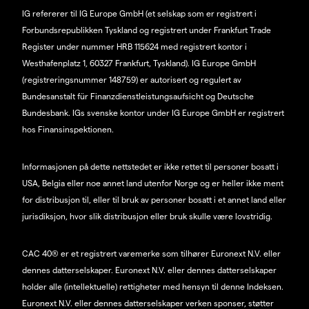
IG refererer til IG Europe GmbH (et selskap som er registrert i
Forbundsrepublikken Tyskland og registrert under Frankfurt Trade
Register under nummer HRB 115624 med registrert kontor i
Westhafenplatz 1, 60327 Frankfurt, Tyskland). IG Europe GmbH
(registreringsnummer 148759) er autorisert og regulert av
Bundesanstalt für Finanzdienstleistungsaufsicht og Deutsche
Bundesbank. IGs svenske kontor under IG Europe GmbH er registrert
hos Finansinspektionen.
Informasjonen på dette nettstedet er ikke rettet til personer bosatt i
USA, Belgia eller noe annet land utenfor Norge og er heller ikke ment
for distribusjon til, eller til bruk av personer bosatt i et annet land eller
jurisdiksjon, hvor slik distribusjon eller bruk skulle være lovstridig.
CAC 40® er et registrert varemerke som tilhører Euronext N.V. eller
dennes datterselskaper. Euronext N.V. eller dennes datterselskaper
holder alle (intellektuelle) rettigheter med hensyn til denne Indeksen.
Euronext N.V. eller dennes datterselskaper verken sponser, støtter