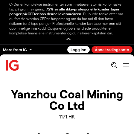
CFDer er komplekse instrumenter som innebærer stor risiko for raske
tap på grunn av giring.
72% av alle ikke-profesjonelle kunder taper
penger på CFDer hos denne leverandøren.
Du burde tenke etter om
du forstår hvordan CFDer fungerer og om du har råd til den høye
risikoen for å tape penger. Profesjonelle kunder kan tape mer enn sitt
opprinnelige innskudd. Opsjoner og børshandlede produkter er
komplekse finansielle instrumenter og du risikerer kapitalen din.
More from IG
Logg inn
Åpne tradingkonto
Yanzhou Coal Mining
Co Ltd
1171.HK