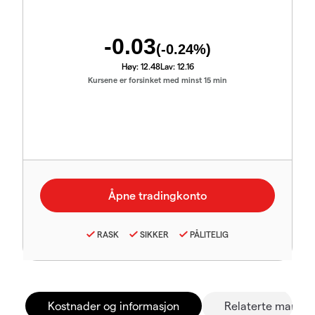
-0.03
(
-0.24
%)
Høy:
12.48
Lav:
12.16
Kursene er forsinket med minst 15 min
RASK
SIKKER
PÅLITELIG
Kostnader og informasjon
Relaterte marked