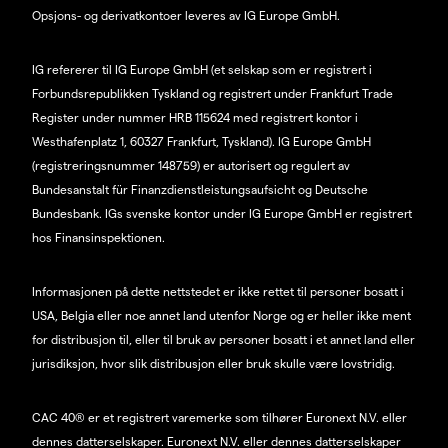
Opsjons- og derivatkontoer leveres av IG Europe GmbH.
IG refererer til IG Europe GmbH (et selskap som er registrert i
Forbundsrepublikken Tyskland og registrert under Frankfurt Trade
Register under nummer HRB 115624 med registrert kontor i
Westhafenplatz 1, 60327 Frankfurt, Tyskland). IG Europe GmbH
(registreringsnummer 148759) er autorisert og regulert av
Bundesanstalt für Finanzdienstleistungsaufsicht og Deutsche
Bundesbank. IGs svenske kontor under IG Europe GmbH er registrert
hos Finansinspektionen.
Informasjonen på dette nettstedet er ikke rettet til personer bosatt i
USA, Belgia eller noe annet land utenfor Norge og er heller ikke ment
for distribusjon til, eller til bruk av personer bosatt i et annet land eller
jurisdiksjon, hvor slik distribusjon eller bruk skulle være lovstridig.
CAC 40® er et registrert varemerke som tilhører Euronext N.V. eller
dennes datterselskaper. Euronext N.V. eller dennes datterselskaper