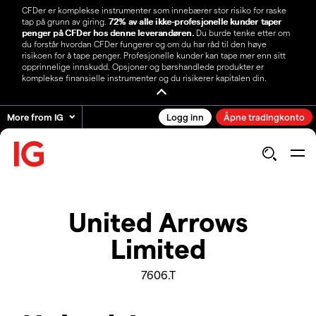
CFDer er komplekse instrumenter som innebærer stor risiko for raske
tap på grunn av giring.
72% av alle ikke-profesjonelle kunder taper
penger på CFDer hos denne leverandøren.
Du burde tenke etter om
du forstår hvordan CFDer fungerer og om du har råd til den høye
risikoen for å tape penger. Profesjonelle kunder kan tape mer enn sitt
opprinnelige innskudd. Opsjoner og børshandlede produkter er
komplekse finansielle instrumenter og du risikerer kapitalen din.
More from IG
Logg inn
Åpne tradingkonto
United Arrows
Limited
7606.T