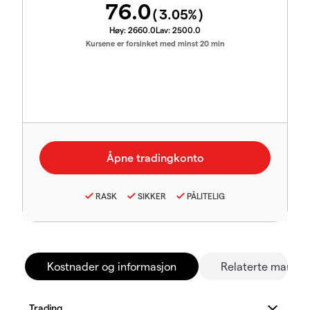
76.0
(
3.05
%)
Høy:
2660.0
Lav:
2500.0
Kursene er forsinket med minst 20 min
RASK
SIKKER
PÅLITELIG
Kostnader og informasjon
Relaterte marked