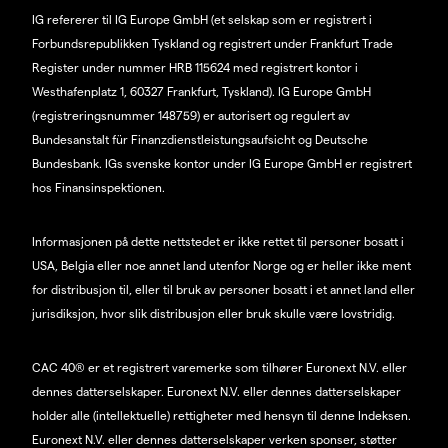
IG refererer til IG Europe GmbH (et selskap som er registrert i
Forbundsrepublikken Tyskland og registrert under Frankfurt Trade
Register under nummer HRB 115624 med registrert kontor i
Westhafenplatz 1, 60327 Frankfurt, Tyskland). IG Europe GmbH
(registreringsnummer 148759) er autorisert og regulert av
Bundesanstalt für Finanzdienstleistungsaufsicht og Deutsche
Bundesbank. IGs svenske kontor under IG Europe GmbH er registrert
hos Finansinspektionen.
Informasjonen på dette nettstedet er ikke rettet til personer bosatt i
USA, Belgia eller noe annet land utenfor Norge og er heller ikke ment
for distribusjon til, eller til bruk av personer bosatt i et annet land eller
jurisdiksjon, hvor slik distribusjon eller bruk skulle være lovstridig.
CAC 40® er et registrert varemerke som tilhører Euronext N.V. eller
dennes datterselskaper. Euronext N.V. eller dennes datterselskaper
holder alle (intellektuelle) rettigheter med hensyn til denne Indeksen.
Euronext N.V. eller dennes datterselskaper verken sponser, støtter