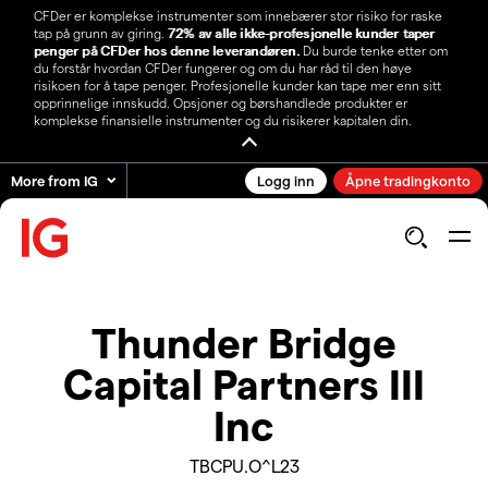
CFDer er komplekse instrumenter som innebærer stor risiko for raske
tap på grunn av giring.
72% av alle ikke-profesjonelle kunder taper
penger på CFDer hos denne leverandøren.
Du burde tenke etter om
du forstår hvordan CFDer fungerer og om du har råd til den høye
risikoen for å tape penger. Profesjonelle kunder kan tape mer enn sitt
opprinnelige innskudd. Opsjoner og børshandlede produkter er
komplekse finansielle instrumenter og du risikerer kapitalen din.
More from IG
Logg inn
Åpne tradingkonto
Thunder Bridge
Capital Partners III
Inc
TBCPU.O^L23