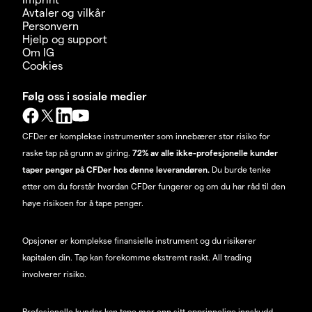
Avtaler og vilkår
Personvern
Hjelp og support
Om IG
Cookies
Følg oss i sosiale medier
CFDer er komplekse instrumenter som innebærer stor risiko for
raske tap på grunn av giring.
72% av alle ikke-profesjonelle kunder
taper penger på CFDer hos denne leverandøren.
Du burde tenke
etter om du forstår hvordan CFDer fungerer og om du har råd til den
høye risikoen for å tape penger.
Opsjoner er komplekse finansielle instrument og du risikerer
kapitalen din. Tap kan forekomme ekstremt raskt. All trading
involverer risiko.
Profesjonelle kunder kan tape mer enn sitt opprinnelige innskudd.