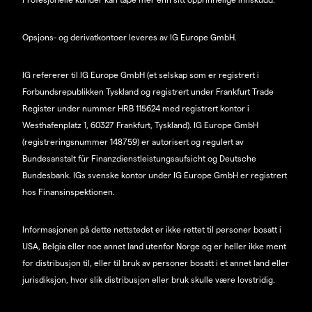
Opsjons- og derivatkontoer leveres av IG Europe GmbH.
IG refererer til IG Europe GmbH (et selskap som er registrert i
Forbundsrepublikken Tyskland og registrert under Frankfurt Trade
Register under nummer HRB 115624 med registrert kontor i
Westhafenplatz 1, 60327 Frankfurt, Tyskland). IG Europe GmbH
(registreringsnummer 148759) er autorisert og regulert av
Bundesanstalt für Finanzdienstleistungsaufsicht og Deutsche
Bundesbank. IGs svenske kontor under IG Europe GmbH er registrert
hos Finansinspektionen.
Informasjonen på dette nettstedet er ikke rettet til personer bosatt i
USA, Belgia eller noe annet land utenfor Norge og er heller ikke ment
for distribusjon til, eller til bruk av personer bosatt i et annet land eller
jurisdiksjon, hvor slik distribusjon eller bruk skulle være lovstridig.