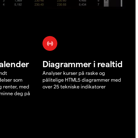
alender
Diagrammer i realtid
undt
Analyser kurser på raske og
elser som
pålitelige HTML5 diagrammer med
g renter, med
over 25 tekniske indikatorer
å minne deg på