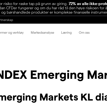
risiko for raske tap på grunn av giring.
72% av alle ikke-pro
n CFDer fungerer og om du har råd til den høye risikoen for å
 og børshandlede produkter er komplekse finansielle instrumente
rtnerskap
ormer og verktøy
Markedsanalyse
Læring
Om oss
INDEX Emerging Mar
merging Markets KL d