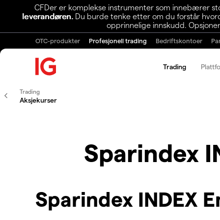
CFDer er komplekse instrumenter som innebærer stor 
leverandøren.
Du burde tenke etter om du forstår hvorda
opprinnelige innskudd. Opsjoner
OTC-produkter
Profesjonell trading
Bedriftskontoer
Pa
Trading
Plattf
Trading
Aksjekurser
Sparindex 
Sparindex INDEX E