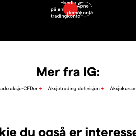
Mer fra IG:
je du også er interesser