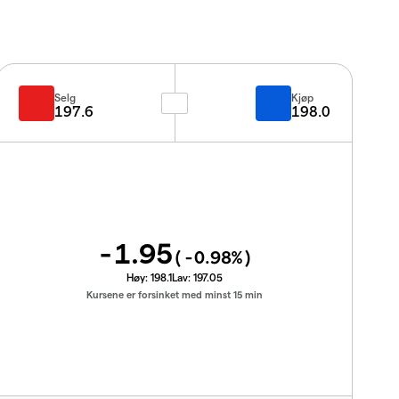
Selg
Kjøp
197.6
198.0
-1.95
(
-0.98
%)
Høy:
198.1
Lav:
197.05
Kursene er forsinket med minst 15 min