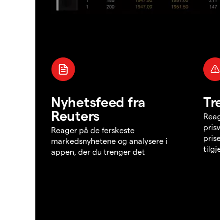
Nyhetsfeed fra
Tr
Reuters
Reag
pris
Reager på de ferskeste
pris
markedsnyhetene og analysere i
tilg
appen, der du trenger det