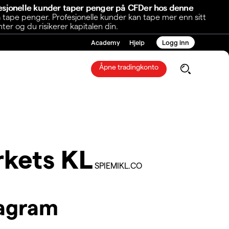
fesjonelle kunder taper penger på CFDer hos denne
 tape penger. Profesjonelle kunder kan tape mer enn sitt
r og du risikerer kapitalen din.
Academy
Hjelp
Logg inn
Åpne tradingkonto
kets KL
SPIEMIKL.CO
iagram