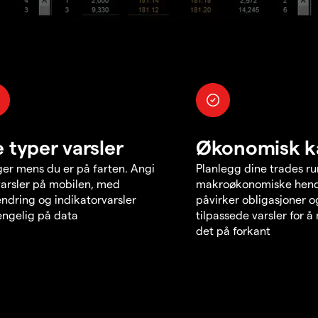
e typer varsler
Økonomisk k
er mens du er på farten. Angi
Planlegg dine trades r
varsler på mobilen, med
makroøkonomiske hend
endring og indikatorvarsler
påvirker obligasjoner o
jengelig på data
tilpassede varsler for 
det på forkant