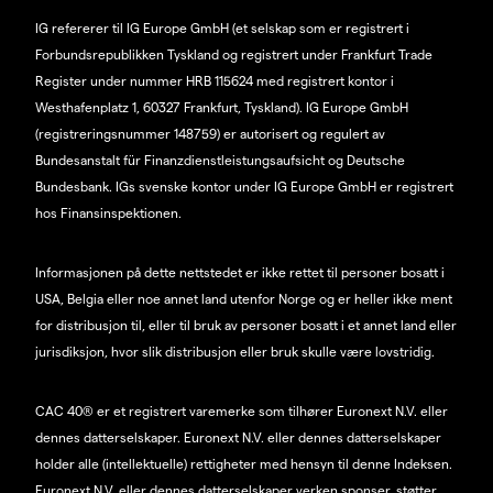
IG refererer til IG Europe GmbH (et selskap som er registrert i
Forbundsrepublikken Tyskland og registrert under Frankfurt Trade
Register under nummer HRB 115624 med registrert kontor i
Westhafenplatz 1, 60327 Frankfurt, Tyskland). IG Europe GmbH
(registreringsnummer 148759) er autorisert og regulert av
Bundesanstalt für Finanzdienstleistungsaufsicht og Deutsche
Bundesbank. IGs svenske kontor under IG Europe GmbH er registrert
hos Finansinspektionen.
Informasjonen på dette nettstedet er ikke rettet til personer bosatt i
USA, Belgia eller noe annet land utenfor Norge og er heller ikke ment
for distribusjon til, eller til bruk av personer bosatt i et annet land eller
jurisdiksjon, hvor slik distribusjon eller bruk skulle være lovstridig.
CAC 40® er et registrert varemerke som tilhører Euronext N.V. eller
dennes datterselskaper. Euronext N.V. eller dennes datterselskaper
holder alle (intellektuelle) rettigheter med hensyn til denne Indeksen.
Euronext N.V. eller dennes datterselskaper verken sponser, støtter