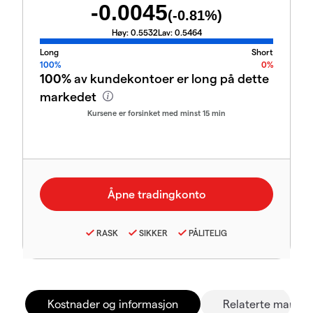
-0.0045
(
-0.81
%)
Høy:
0.5532
Lav:
0.5464
Long
Short
100%
0%
100%
av kundekontoer er long på dette
markedet
Kursene er forsinket med minst 15 min
RASK
SIKKER
PÅLITELIG
Kostnader og informasjon
Relaterte marked