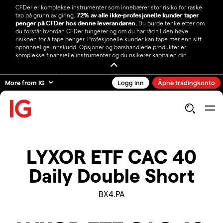
CFDer er komplekse instrumenter som innebærer stor risiko for raske
tap på grunn av giring.
72% av alle ikke-profesjonelle kunder taper
penger på CFDer hos denne leverandøren.
Du burde tenke etter om
du forstår hvordan CFDer fungerer og om du har råd til den høye
risikoen for å tape penger. Profesjonelle kunder kan tape mer enn sitt
opprinnelige innskudd. Opsjoner og børshandlede produkter er
komplekse finansielle instrumenter og du risikerer kapitalen din.
More from IG
Logg inn
Åpne tradingkonto
LYXOR ETF CAC 40
Daily Double Short
BX4.PA