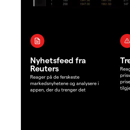
Nyhetsfeed fra
Tr
Reuters
Reag
pris
Reager på de ferskeste
pris
markedsnyhetene og analysere i
tilg
appen, der du trenger det