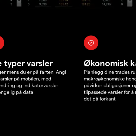
e typer varsler
Økonomisk k
er mens du er på farten. Angi
Planlegg dine trades r
varsler på mobilen, med
makroøkonomiske hend
endring og indikatorvarsler
påvirker obligasjoner o
jengelig på data
tilpassede varsler for 
det på forkant