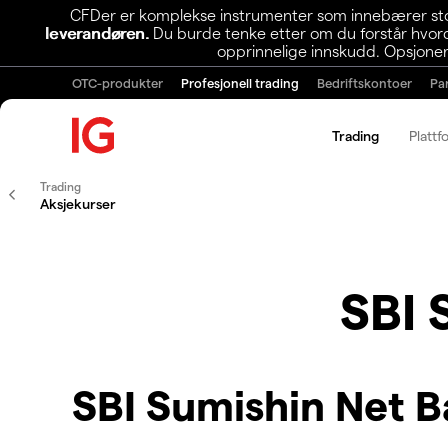
CFDer er komplekse instrumenter som innebærer stor 
leverandøren.
Du burde tenke etter om du forstår hvorda
opprinnelige innskudd. Opsjoner
OTC-produkter
Profesjonell trading
Bedriftskontoer
Pa
Trading
Plattf
Trading
Aksjekurser
SBI 
SBI Sumishin Net 