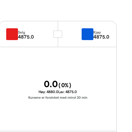
Selg
Kjøp
4875.0
4875.0
0.0
(
0
%)
Høy:
4880.0
Lav:
4875.0
Kursene er forsinket med minst 20 min