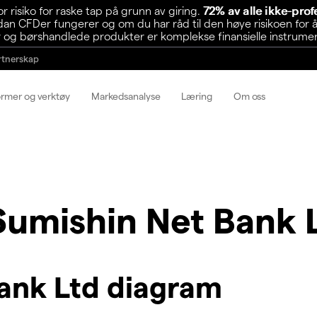
risiko for raske tap på grunn av giring.
72% av alle ikke-pro
n CFDer fungerer og om du har råd til den høye risikoen for å
 og børshandlede produkter er komplekse finansielle instrumente
rtnerskap
ormer og verktøy
Markedsanalyse
Læring
Om oss
Sumishin Net Bank 
Bank Ltd diagram