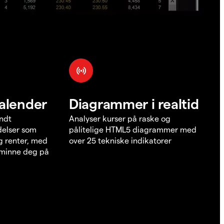
alender
Diagrammer i realtid
undt
Analyser kurser på raske og
elser som
pålitelige HTML5 diagrammer med
g renter, med
over 25 tekniske indikatorer
å minne deg på