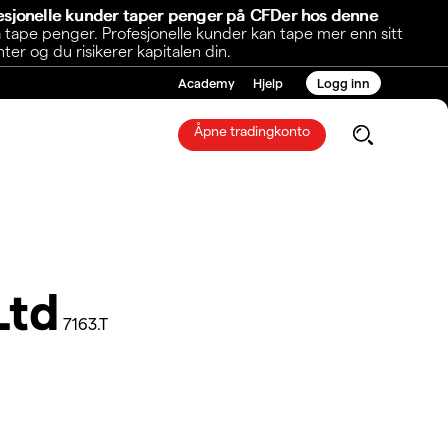
fesjonelle kunder taper penger på CFDer hos denne
 tape penger. Profesjonelle kunder kan tape mer enn sitt
r og du risikerer kapitalen din.
Academy
Hjelp
Logg inn
Åpne tradingkonto
Ltd
7163.T