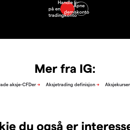
Mer fra IG:
je du også er interesser