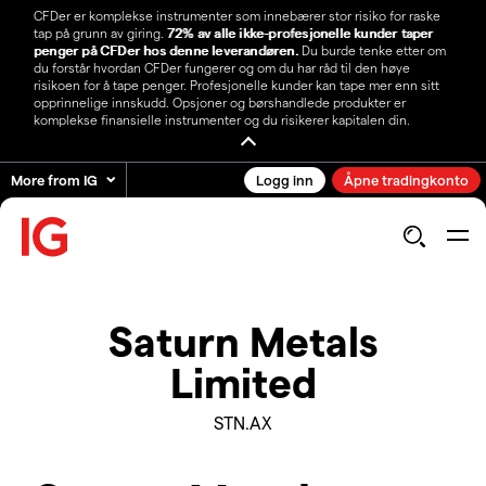
CFDer er komplekse instrumenter som innebærer stor risiko for raske
tap på grunn av giring.
72% av alle ikke-profesjonelle kunder taper
penger på CFDer hos denne leverandøren.
Du burde tenke etter om
du forstår hvordan CFDer fungerer og om du har råd til den høye
risikoen for å tape penger. Profesjonelle kunder kan tape mer enn sitt
opprinnelige innskudd. Opsjoner og børshandlede produkter er
komplekse finansielle instrumenter og du risikerer kapitalen din.
More from IG
Logg inn
Åpne tradingkonto
Saturn Metals
Limited
STN.AX