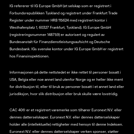
IG refererer til IG Europe GmbH (et selskap som er registrert i
Forbundsrepublikken Tyskland og registrert under Frankfurt Trade
Register under nummer HRB 115624 med registrert kontor i
Westhafenplatz 1, 60327 Frankfurt, Tyskland). IG Europe GmbH
(registreringsnummer 148759) er autorisert og regulert av
Bundesanstalt für Finanzdienstleistungsaufsicht og Deutsche
Bundesbank. IGs svenske kontor under IG Europe GmbH er registrert
hos Finansinspektionen.
Informasjonen på dette nettstedet er ikke rettet til personer bosatt i
USA, Belgia eller noe annet land utenfor Norge og er heller ikke ment
for distribusjon til, eller til bruk av personer bosatt i et annet land eller
jurisdiksjon, hvor slik distribusjon eller bruk skulle være lovstridig.
CAC 40® er et registrert varemerke som tilhører Euronext N.V. eller
dennes datterselskaper. Euronext N.V. eller dennes datterselskaper
holder alle (intellektuelle) rettigheter med hensyn til denne Indeksen.
Euronext N.V. eller dennes datterselskaper verken sponser, støtter