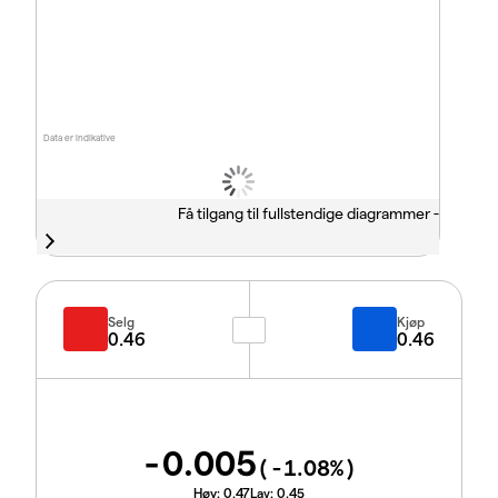
Data er indikative
Få tilgang til fullstendige diagrammer -
Selg
Kjøp
0.46
0.46
-0.005
(
-1.08
%)
Høy:
0.47
Lav:
0.45