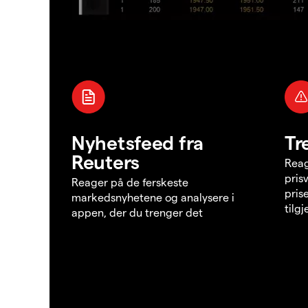
Nyhetsfeed fra
Tr
Reuters
Reag
pris
Reager på de ferskeste
pris
markedsnyhetene og analysere i
tilg
appen, der du trenger det