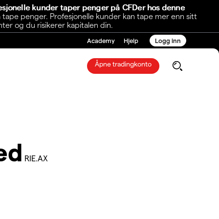
fesjonelle kunder taper penger på CFDer hos denne
 tape penger. Profesjonelle kunder kan tape mer enn sitt
r og du risikerer kapitalen din.
Academy
Hjelp
Logg inn
Åpne tradingkonto
ed
RIE.AX