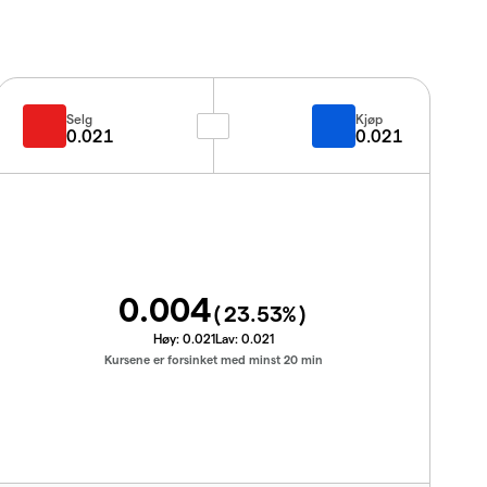
Selg
Kjøp
0.021
0.021
0.004
(
23.53
%)
Høy:
0.021
Lav:
0.021
Kursene er forsinket med minst 20 min