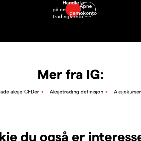
Mer fra IG:
je du også er interesser