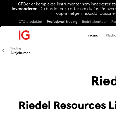
CFDer er komplekse instrumenter som innebærer stor 
leverandøren.
Du burde tenke etter om du forstår hvorda
opprinnelige innskudd. Opsjoner
OTC-produkter
Profesjonell trading
Bedriftskontoer
Pa
Trading
Plattf
Trading
Aksjekurser
Rie
Riedel Resources 