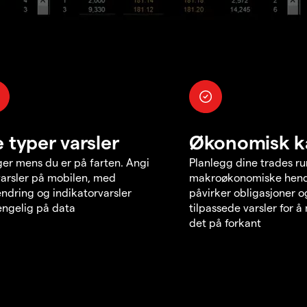
e typer varsler
Økonomisk k
er mens du er på farten. Angi
Planlegg dine trades r
varsler på mobilen, med
makroøkonomiske hend
endring og indikatorvarsler
påvirker obligasjoner o
jengelig på data
tilpassede varsler for 
det på forkant