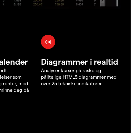
alender
Diagrammer i realtid
undt
Analyser kurser på raske og
elser som
pålitelige HTML5 diagrammer med
g renter, med
over 25 tekniske indikatorer
å minne deg på