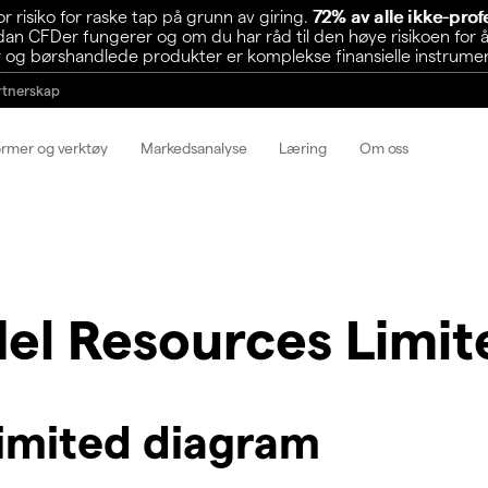
risiko for raske tap på grunn av giring.
72% av alle ikke-pro
n CFDer fungerer og om du har råd til den høye risikoen for å
 og børshandlede produkter er komplekse finansielle instrumente
rtnerskap
ormer og verktøy
Markedsanalyse
Læring
Om oss
del Resources Limit
Limited diagram