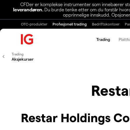
CFDer er komplekse instrumenter som innebærer stor 
leverandøren.
Du burde tenke etter om du forstår hvorda
opprinnelige innskudd. Opsjoner
OTC-produkter
Profesjonell trading
Bedriftskontoer
Pa
Trading
Plattf
Trading
Aksjekurser
Resta
Restar Holdings C