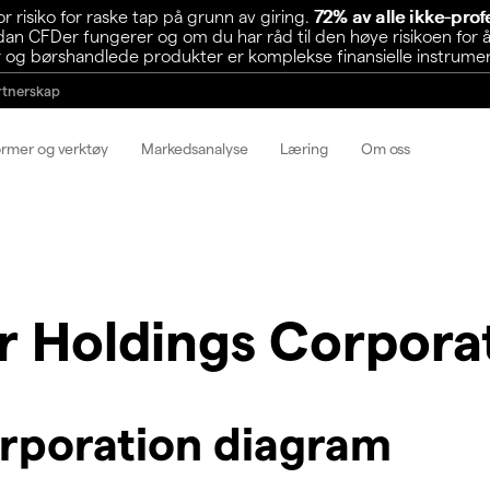
risiko for raske tap på grunn av giring.
72% av alle ikke-pro
n CFDer fungerer og om du har råd til den høye risikoen for å
 og børshandlede produkter er komplekse finansielle instrumente
rtnerskap
ormer og verktøy
Markedsanalyse
Læring
Om oss
r Holdings Corpora
orporation diagram