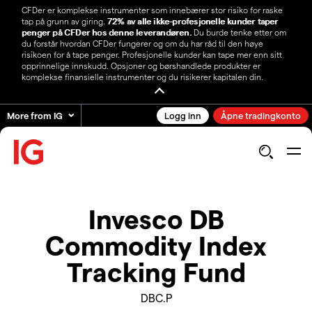
CFDer er komplekse instrumenter som innebærer stor risiko for raske
tap på grunn av giring.
72% av alle ikke-profesjonelle kunder taper
penger på CFDer hos denne leverandøren.
Du burde tenke etter om
du forstår hvordan CFDer fungerer og om du har råd til den høye
risikoen for å tape penger. Profesjonelle kunder kan tape mer enn sitt
opprinnelige innskudd. Opsjoner og børshandlede produkter er
komplekse finansielle instrumenter og du risikerer kapitalen din.
More from IG
Logg inn
Åpne tradingkonto
Invesco DB
Commodity Index
Tracking Fund
DBC.P