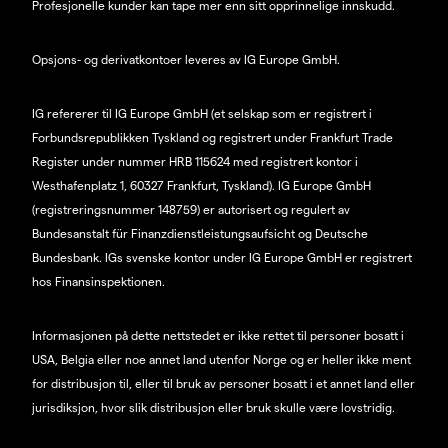
Profesjonelle kunder kan tape mer enn sitt opprinnelige innskudd.
Opsjons- og derivatkontoer leveres av IG Europe GmbH.
IG refererer til IG Europe GmbH (et selskap som er registrert i
Forbundsrepublikken Tyskland og registrert under Frankfurt Trade
Register under nummer HRB 115624 med registrert kontor i
Westhafenplatz 1, 60327 Frankfurt, Tyskland). IG Europe GmbH
(registreringsnummer 148759) er autorisert og regulert av
Bundesanstalt für Finanzdienstleistungsaufsicht og Deutsche
Bundesbank. IGs svenske kontor under IG Europe GmbH er registrert
hos Finansinspektionen.
Informasjonen på dette nettstedet er ikke rettet til personer bosatt i
USA, Belgia eller noe annet land utenfor Norge og er heller ikke ment
for distribusjon til, eller til bruk av personer bosatt i et annet land eller
jurisdiksjon, hvor slik distribusjon eller bruk skulle være lovstridig.