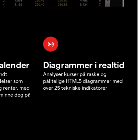
alender
Diagrammer i realtid
undt
Analyser kurser på raske og
elser som
pålitelige HTML5 diagrammer med
g renter, med
over 25 tekniske indikatorer
å minne deg på