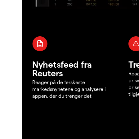
Nyhetsfeed fra
Tr
Reuters
Reag
pris
Reager på de ferskeste
pris
markedsnyhetene og analysere i
tilg
appen, der du trenger det