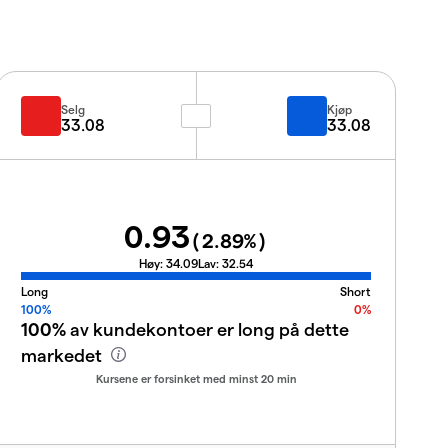
Selg
Kjøp
33.08
33.08
0.93
(
2.89
%)
Høy:
34.09
Lav:
32.54
Long
Short
100%
0%
100%
av kundekontoer er long på dette
markedet
Kursene er forsinket med minst 20 min