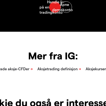
Mer fra IG:
je du også er interesser