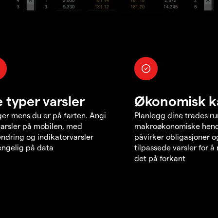
e typer varsler
Økonomisk k
er mens du er på farten. Angi
Planlegg dine trades r
varsler på mobilen, med
makroøkonomiske hend
endring og indikatorvarsler
påvirker obligasjoner o
jengelig på data
tilpassede varsler for 
det på forkant