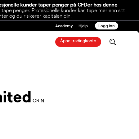
fesjonelle kunder taper penger på CFDer hos denne
 tape penger. Profesjonelle kunder kan tape mer enn sitt
r og du risikerer kapitalen din.
Academy
Hjelp
Logg inn
Åpne tradingkonto
mited
OR.N