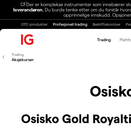
CFDer er komplekse instrumenter som innebærer stor 
leverandøren.
Du burde tenke etter om du forstår hvorda
opprinnelige innskudd. Opsjoner
OTC-produkter
Profesjonell trading
Bedriftskontoer
Pa
Trading
Plattf
Trading
Aksjekurser
Osisk
Osisko Gold Royalt