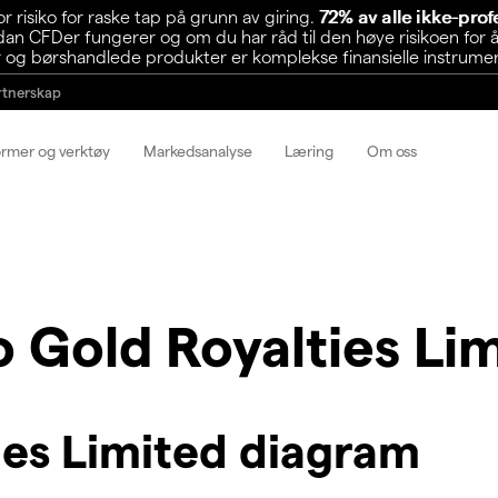
risiko for raske tap på grunn av giring.
72% av alle ikke-pro
n CFDer fungerer og om du har råd til den høye risikoen for å
 og børshandlede produkter er komplekse finansielle instrumente
rtnerskap
ormer og verktøy
Markedsanalyse
Læring
Om oss
o Gold Royalties Li
ies Limited diagram