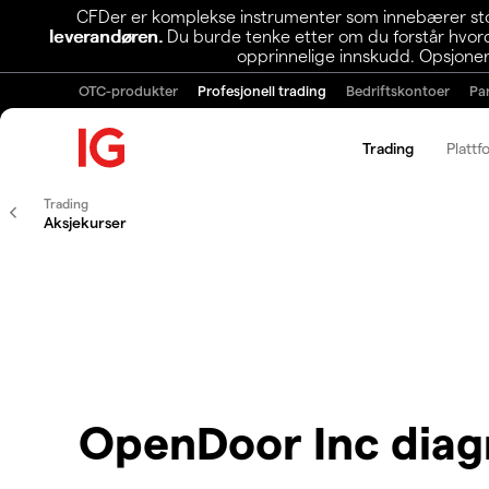
CFDer er komplekse instrumenter som innebærer stor 
leverandøren.
Du burde tenke etter om du forstår hvorda
opprinnelige innskudd. Opsjoner
OTC-produkter
Profesjonell trading
Bedriftskontoer
Pa
Trading
Plattf
Trading
Aksjekurser
OpenDoor Inc dia