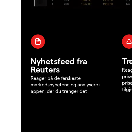
Nyhetsfeed fra
Tr
Reuters
Reag
pris
Reager på de ferskeste
pris
markedsnyhetene og analysere i
tilg
appen, der du trenger det