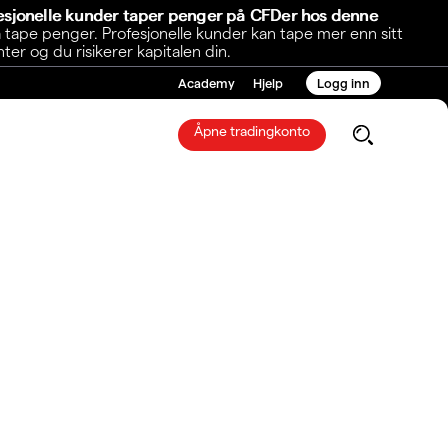
fesjonelle kunder taper penger på CFDer hos denne
 tape penger. Profesjonelle kunder kan tape mer enn sitt
r og du risikerer kapitalen din.
Academy
Hjelp
Logg inn
Åpne tradingkonto