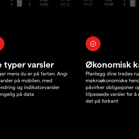
e typer varsler
Økonomisk k
er mens du er på farten. Angi
Planlegg dine trades r
varsler på mobilen, med
makroøkonomiske hend
endring og indikatorvarsler
påvirker obligasjoner o
jengelig på data
tilpassede varsler for 
det på forkant