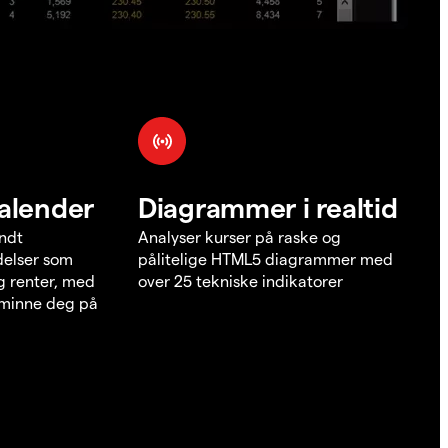
alender
Diagrammer i realtid
undt
Analyser kurser på raske og
elser som
pålitelige HTML5 diagrammer med
g renter, med
over 25 tekniske indikatorer
å minne deg på