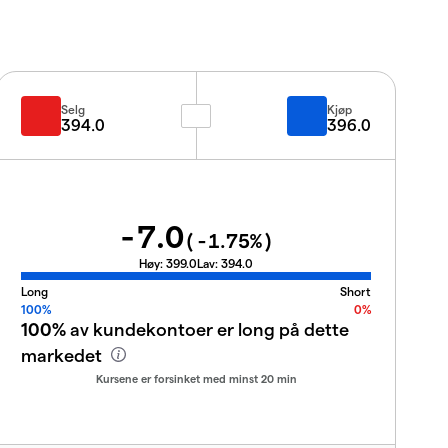
Selg
Kjøp
394.0
396.0
-7.0
(
-1.75
%)
Høy:
399.0
Lav:
394.0
Long
Short
100%
0%
100%
av kundekontoer er long på dette
markedet
Kursene er forsinket med minst 20 min