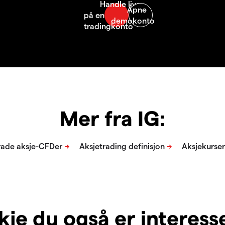
Mer fra IG:
je du også er interesser