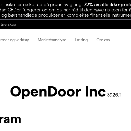
risiko for raske tap på grunn av giring.
72% av alle ikke-pro
n CFDer fungerer og om du har råd til den høye risikoen for å
 og børshandlede produkter er komplekse finansielle instrumente
rtnerskap
ormer og verktøy
Markedsanalyse
Læring
Om oss
OpenDoor Inc
3926.T
gram