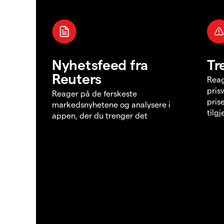
Nyhetsfeed fra
Tr
Reuters
Reag
pris
Reager på de ferskeste
pris
markedsnyhetene og analysere i
tilg
appen, der du trenger det