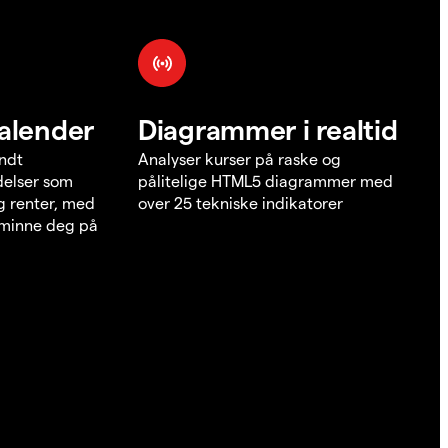
alender
Diagrammer i realtid
undt
Analyser kurser på raske og
elser som
pålitelige HTML5 diagrammer med
g renter, med
over 25 tekniske indikatorer
å minne deg på