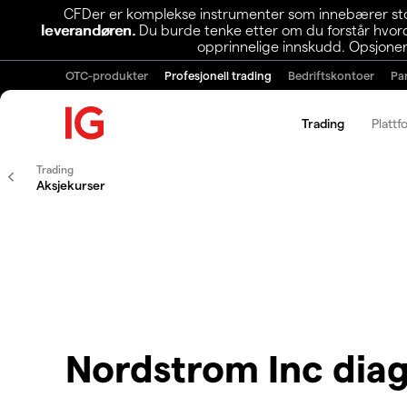
CFDer er komplekse instrumenter som innebærer stor 
leverandøren.
Du burde tenke etter om du forstår hvorda
opprinnelige innskudd. Opsjoner
OTC-produkter
Profesjonell trading
Bedriftskontoer
Pa
Trading
Plattf
Trading
Aksjekurser
Nordstrom Inc dia