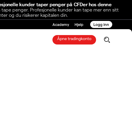
fesjonelle kunder taper penger på CFDer hos denne
 tape penger. Profesjonelle kunder kan tape mer enn sitt
r og du risikerer kapitalen din.
Academy
Hjelp
Logg inn
Åpne tradingkonto