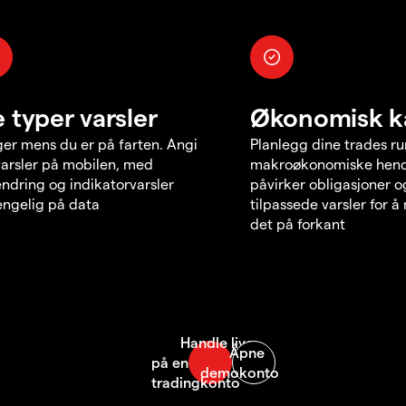
e typer varsler
Økonomisk k
er mens du er på farten. Angi
Planlegg dine trades r
varsler på mobilen, med
makroøkonomiske hend
endring og indikatorvarsler
påvirker obligasjoner o
jengelig på data
tilpassede varsler for 
det på forkant