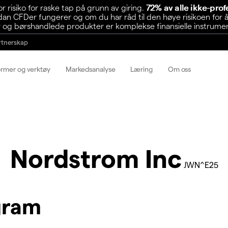
risiko for raske tap på grunn av giring.
72% av alle ikke-pro
n CFDer fungerer og om du har råd til den høye risikoen for å
 og børshandlede produkter er komplekse finansielle instrumente
rtnerskap
ormer og verktøy
Markedsanalyse
Læring
Om oss
Nordstrom Inc
JWN^E25
gram