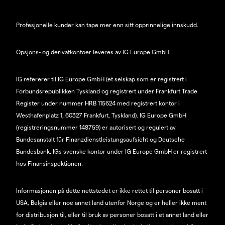
Profesjonelle kunder kan tape mer enn sitt opprinnelige innskudd.
Opsjons- og derivatkontoer leveres av IG Europe GmbH.
IG refererer til IG Europe GmbH (et selskap som er registrert i
Forbundsrepublikken Tyskland og registrert under Frankfurt Trade
Register under nummer HRB 115624 med registrert kontor i
Westhafenplatz 1, 60327 Frankfurt, Tyskland). IG Europe GmbH
(registreringsnummer 148759) er autorisert og regulert av
Bundesanstalt für Finanzdienstleistungsaufsicht og Deutsche
Bundesbank. IGs svenske kontor under IG Europe GmbH er registrert
hos Finansinspektionen.
Informasjonen på dette nettstedet er ikke rettet til personer bosatt i
USA, Belgia eller noe annet land utenfor Norge og er heller ikke ment
for distribusjon til, eller til bruk av personer bosatt i et annet land eller