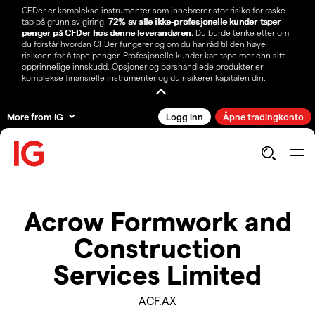
CFDer er komplekse instrumenter som innebærer stor risiko for raske
tap på grunn av giring.
72% av alle ikke-profesjonelle kunder taper
penger på CFDer hos denne leverandøren.
Du burde tenke etter om
du forstår hvordan CFDer fungerer og om du har råd til den høye
risikoen for å tape penger. Profesjonelle kunder kan tape mer enn sitt
opprinnelige innskudd. Opsjoner og børshandlede produkter er
komplekse finansielle instrumenter og du risikerer kapitalen din.
More from IG
Logg inn
Åpne tradingkonto
Acrow Formwork and
Construction
Services Limited
ACF.AX