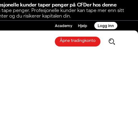
fesjonelle kunder taper penger på CFDer hos denne
 tape penger. Profesjonelle kunder kan tape mer enn sitt
r og du risikerer kapitalen din.
Academy
Hjelp
Logg inn
Åpne tradingkonto