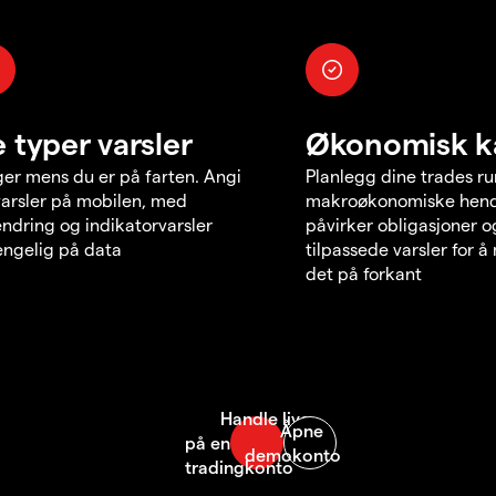
e typer varsler
Økonomisk k
er mens du er på farten. Angi
Planlegg dine trades r
varsler på mobilen, med
makroøkonomiske hend
endring og indikatorvarsler
påvirker obligasjoner o
jengelig på data
tilpassede varsler for 
det på forkant