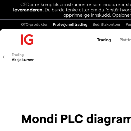
CFDer er komplekse instrumenter som innebærer stor 
leverandøren.
Du burde tenke etter om du forstår hvorda
opprinnelige innskudd. Opsjoner
OTC-produkter
Profesjonell trading
Bedriftskontoer
Pa
Trading
Plattf
Trading
Aksjekurser
Mondi PLC diagra