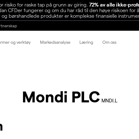
risiko for raske tap på grunn av giring.
72% av alle ikke-pro
n CFDer fungerer og om du har råd til den høye risikoen for å
 og børshandlede produkter er komplekse finansielle instrumente
rtnerskap
ormer og verktøy
Markedsanalyse
Læring
Om oss
Mondi PLC
MNDI.L
m