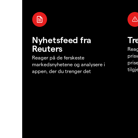
Nyhetsfeed fra
Tr
Reuters
Reag
pris
Reager på de ferskeste
pris
markedsnyhetene og analysere i
tilg
appen, der du trenger det