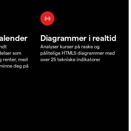
alender
Diagrammer i realtid
undt
Analyser kurser på raske og
elser som
pålitelige HTML5 diagrammer med
g renter, med
over 25 tekniske indikatorer
å minne deg på