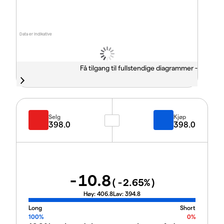
Data er indikative
Få tilgang til fullstendige diagrammer -
Selg
Kjøp
398.0
398.0
-10.8
(
-2.65
%)
Høy:
406.8
Lav:
394.8
Long
Short
100%
0%