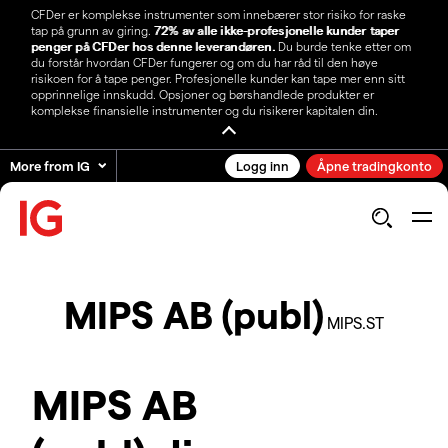
CFDer er komplekse instrumenter som innebærer stor risiko for raske
tap på grunn av giring.
72% av alle ikke-profesjonelle kunder taper
penger på CFDer hos denne leverandøren.
Du burde tenke etter om
du forstår hvordan CFDer fungerer og om du har råd til den høye
risikoen for å tape penger. Profesjonelle kunder kan tape mer enn sitt
opprinnelige innskudd. Opsjoner og børshandlede produkter er
komplekse finansielle instrumenter og du risikerer kapitalen din.
More from IG
Logg inn
Åpne tradingkonto
MIPS AB (publ)
MIPS.ST
MIPS AB