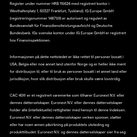
Register under nummer HRB 115624 med registrert kontor i
Westhafenplatz 1, 60327 Frankfurt, Tyskland). IG Europe GmbH
(registreringsnummer 148759) er autorisert og regulert av
Bundesanstalt für Finanzdienstleistungsaufsicht og Deutsche
Bundesbank. IGs svenske kontor under IG Europe GmbH er registrert
hos Finansinspektionen.
Informasjonen på dette nettstedet er ikke rettet til personer bosatt i
USA, Belgia eller noe annet land utenfor Norge og er heller ikke ment
for distribusjon til, eller til bruk av personer bosatt i et annet land eller
jurisdiksjon, hvor slik distribusjon eller bruk skulle være lovstridig.
CAC 40® er et registrert varemerke som tilhører Euronext N.V. eller
dennes datterselskaper. Euronext N.V. eller dennes datterselskaper
holder alle (intellektuelle) rettigheter med hensyn til denne Indeksen.
Euronext N.V. eller dennes datterselskaper verken sponser, støtter
eller har noen annen påvirkning på produktets utsteding og
produkttilbudet. Euronext N.V. og dennes datterselskaper sier fra seg