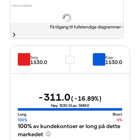
Data er indikative
Få tilgang til fullstendige diagrammer -
Selg
Kjøp
1530.0
1530.0
-311.0
(
-16.89
%)
Høy:
1530.0
Lav:
1449.0
Long
Short
100%
0%
100%
av kundekontoer er long på dette
markedet