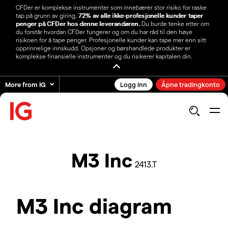
CFDer er komplekse instrumenter som innebærer stor risiko for raske
tap på grunn av giring.
72% av alle ikke-profesjonelle kunder taper
penger på CFDer hos denne leverandøren.
Du burde tenke etter om
du forstår hvordan CFDer fungerer og om du har råd til den høye
risikoen for å tape penger. Profesjonelle kunder kan tape mer enn sitt
opprinnelige innskudd. Opsjoner og børshandlede produkter er
komplekse finansielle instrumenter og du risikerer kapitalen din.
More from IG
Logg inn
Åpne tradingkonto
M3 Inc
2413.T
M3 Inc diagram