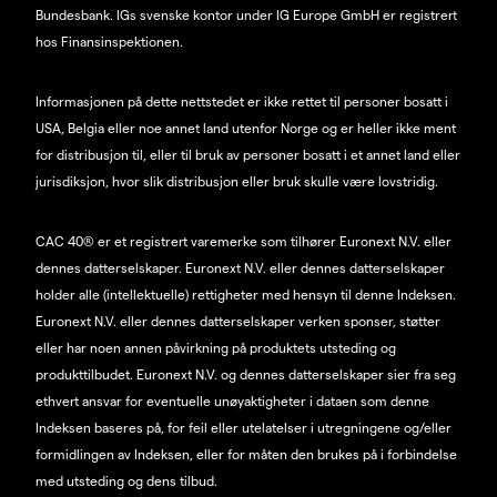
Bundesbank. IGs svenske kontor under IG Europe GmbH er registrert
hos Finansinspektionen.
Informasjonen på dette nettstedet er ikke rettet til personer bosatt i
USA, Belgia eller noe annet land utenfor Norge og er heller ikke ment
for distribusjon til, eller til bruk av personer bosatt i et annet land eller
jurisdiksjon, hvor slik distribusjon eller bruk skulle være lovstridig.
CAC 40® er et registrert varemerke som tilhører Euronext N.V. eller
dennes datterselskaper. Euronext N.V. eller dennes datterselskaper
holder alle (intellektuelle) rettigheter med hensyn til denne Indeksen.
Euronext N.V. eller dennes datterselskaper verken sponser, støtter
eller har noen annen påvirkning på produktets utsteding og
produkttilbudet. Euronext N.V. og dennes datterselskaper sier fra seg
ethvert ansvar for eventuelle unøyaktigheter i dataen som denne
Indeksen baseres på, for feil eller utelatelser i utregningene og/eller
formidlingen av Indeksen, eller for måten den brukes på i forbindelse
med utsteding og dens tilbud.