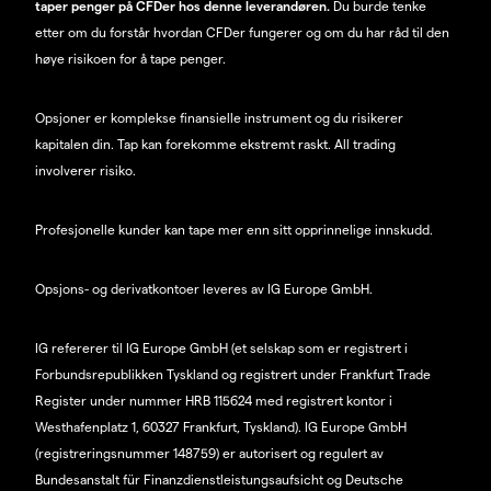
taper penger på CFDer hos denne leverandøren.
Du burde tenke
etter om du forstår hvordan CFDer fungerer og om du har råd til den
høye risikoen for å tape penger.
Opsjoner er komplekse finansielle instrument og du risikerer
kapitalen din. Tap kan forekomme ekstremt raskt. All trading
involverer risiko.
Profesjonelle kunder kan tape mer enn sitt opprinnelige innskudd.
Opsjons- og derivatkontoer leveres av IG Europe GmbH.
IG refererer til IG Europe GmbH (et selskap som er registrert i
Forbundsrepublikken Tyskland og registrert under Frankfurt Trade
Register under nummer HRB 115624 med registrert kontor i
Westhafenplatz 1, 60327 Frankfurt, Tyskland). IG Europe GmbH
(registreringsnummer 148759) er autorisert og regulert av
Bundesanstalt für Finanzdienstleistungsaufsicht og Deutsche