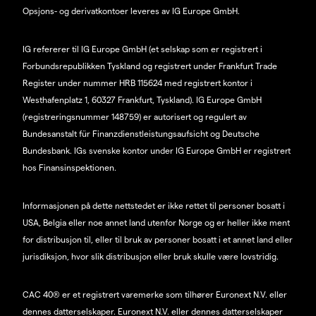
Opsjons- og derivatkontoer leveres av IG Europe GmbH.
IG refererer til IG Europe GmbH (et selskap som er registrert i
Forbundsrepublikken Tyskland og registrert under Frankfurt Trade
Register under nummer HRB 115624 med registrert kontor i
Westhafenplatz 1, 60327 Frankfurt, Tyskland). IG Europe GmbH
(registreringsnummer 148759) er autorisert og regulert av
Bundesanstalt für Finanzdienstleistungsaufsicht og Deutsche
Bundesbank. IGs svenske kontor under IG Europe GmbH er registrert
hos Finansinspektionen.
Informasjonen på dette nettstedet er ikke rettet til personer bosatt i
USA, Belgia eller noe annet land utenfor Norge og er heller ikke ment
for distribusjon til, eller til bruk av personer bosatt i et annet land eller
jurisdiksjon, hvor slik distribusjon eller bruk skulle være lovstridig.
CAC 40® er et registrert varemerke som tilhører Euronext N.V. eller
dennes datterselskaper. Euronext N.V. eller dennes datterselskaper