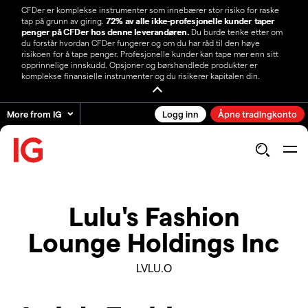
CFDer er komplekse instrumenter som innebærer stor risiko for raske
tap på grunn av giring.
72% av alle ikke-profesjonelle kunder taper
penger på CFDer hos denne leverandøren.
Du burde tenke etter om
du forstår hvordan CFDer fungerer og om du har råd til den høye
risikoen for å tape penger. Profesjonelle kunder kan tape mer enn sitt
opprinnelige innskudd. Opsjoner og børshandlede produkter er
komplekse finansielle instrumenter og du risikerer kapitalen din.
More from IG
Logg inn
Åpne tradingkonto
Lulu's Fashion
Lounge Holdings Inc
LVLU.O