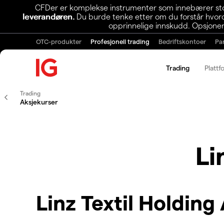
CFDer er komplekse instrumenter som innebærer stor 
leverandøren.
Du burde tenke etter om du forstår hvorda
opprinnelige innskudd. Opsjoner
OTC-produkter
Profesjonell trading
Bedriftskontoer
Pa
Trading
Plattf
Trading
Aksjekurser
Li
Linz Textil Holdin