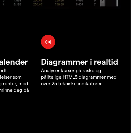
alender
Diagrammer i realtid
undt
Analyser kurser på raske og
elser som
pålitelige HTML5 diagrammer med
g renter, med
over 25 tekniske indikatorer
å minne deg på