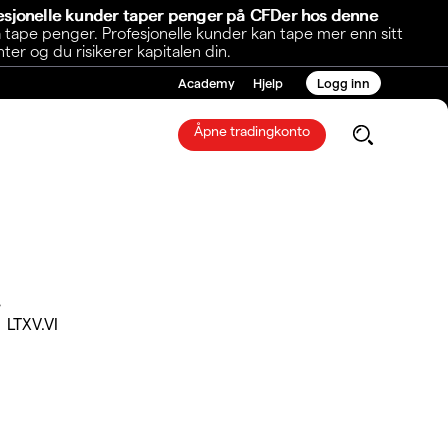
fesjonelle kunder taper penger på CFDer hos denne
 tape penger. Profesjonelle kunder kan tape mer enn sitt
r og du risikerer kapitalen din.
Academy
Hjelp
Logg inn
Åpne tradingkonto
G
LTXV.VI