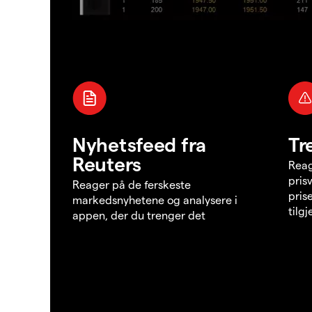
Nyhetsfeed fra
Tr
Reuters
Reag
pris
Reager på de ferskeste
pris
markedsnyhetene og analysere i
tilg
appen, der du trenger det