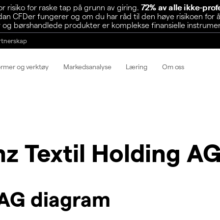
risiko for raske tap på grunn av giring.
72% av alle ikke-pro
n CFDer fungerer og om du har råd til den høye risikoen for å
 og børshandlede produkter er komplekse finansielle instrumente
rtnerskap
ormer og verktøy
Markedsanalyse
Læring
Om oss
nz Textil Holding A
g AG diagram