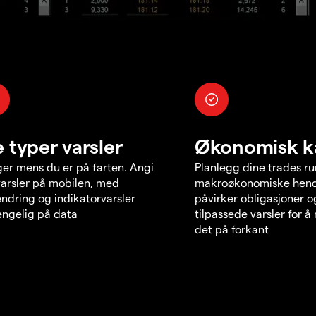
e typer varsler
Økonomisk k
er mens du er på farten. Angi
Planlegg dine trades r
varsler på mobilen, med
makroøkonomiske hend
endring og indikatorvarsler
påvirker obligasjoner o
jengelig på data
tilpassede varsler for 
det på forkant