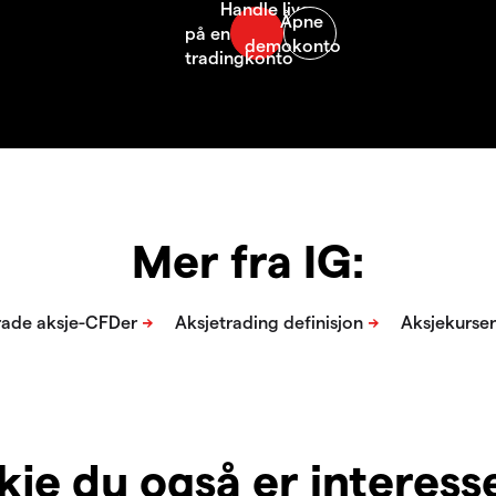
Mer fra IG:
je du også er interesser