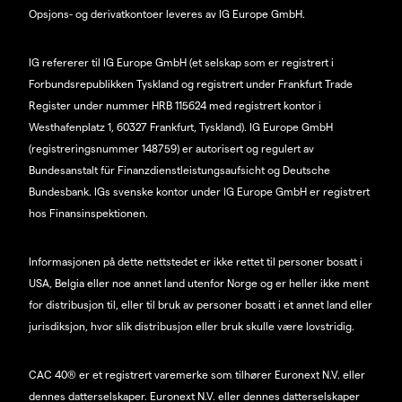
Opsjons- og derivatkontoer leveres av IG Europe GmbH.
IG refererer til IG Europe GmbH (et selskap som er registrert i
Forbundsrepublikken Tyskland og registrert under Frankfurt Trade
Register under nummer HRB 115624 med registrert kontor i
Westhafenplatz 1, 60327 Frankfurt, Tyskland). IG Europe GmbH
(registreringsnummer 148759) er autorisert og regulert av
Bundesanstalt für Finanzdienstleistungsaufsicht og Deutsche
Bundesbank. IGs svenske kontor under IG Europe GmbH er registrert
hos Finansinspektionen.
Informasjonen på dette nettstedet er ikke rettet til personer bosatt i
USA, Belgia eller noe annet land utenfor Norge og er heller ikke ment
for distribusjon til, eller til bruk av personer bosatt i et annet land eller
jurisdiksjon, hvor slik distribusjon eller bruk skulle være lovstridig.
CAC 40® er et registrert varemerke som tilhører Euronext N.V. eller
dennes datterselskaper. Euronext N.V. eller dennes datterselskaper