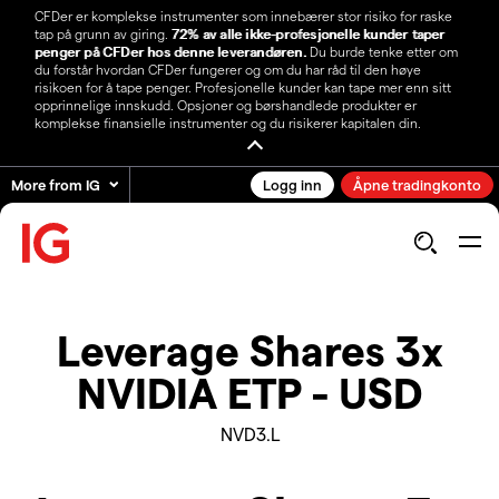
CFDer er komplekse instrumenter som innebærer stor risiko for raske
tap på grunn av giring.
72% av alle ikke-profesjonelle kunder taper
penger på CFDer hos denne leverandøren.
Du burde tenke etter om
du forstår hvordan CFDer fungerer og om du har råd til den høye
risikoen for å tape penger. Profesjonelle kunder kan tape mer enn sitt
opprinnelige innskudd. Opsjoner og børshandlede produkter er
komplekse finansielle instrumenter og du risikerer kapitalen din.
More from IG
Logg inn
Åpne tradingkonto
Leverage Shares 3x
NVIDIA ETP - USD
NVD3.L