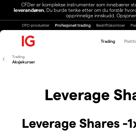
CFDer er komplekse instrumenter som innebærer stor 
leverandøren.
Du burde tenke etter om du forstår hvorda
opprinnelige innskudd. Opsjoner
OTC-produkter
Profesjonell trading
Bedriftskontoer
Pa
Trading
Plattf
Trading
Aksjekurser
Leverage Sha
Leverage Shares -