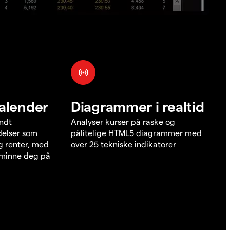
alender
Diagrammer i realtid
undt
Analyser kurser på raske og
elser som
pålitelige HTML5 diagrammer med
g renter, med
over 25 tekniske indikatorer
å minne deg på