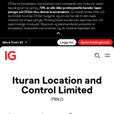
CFDer er komplekse instrumenter som innebærer stor risiko for raske
tap på grunn av giring.
72% av alle ikke-profesjonelle kunder taper
penger på CFDer hos denne leverandøren.
Du burde tenke etter om
du forstår hvordan CFDer fungerer og om du har råd til den høye
risikoen for å tape penger. Profesjonelle kunder kan tape mer enn sitt
opprinnelige innskudd. Opsjoner og børshandlede produkter er
komplekse finansielle instrumenter og du risikerer kapitalen din.
More from IG
Logg inn
Åpne tradingkonto
Ituran Location and
Control Limited
ITRN.O