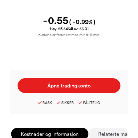
-0.55
(
-0.99
%)
Høy:
56.5454
Lav:
55.01
Kursene er forsinket med minst 15 min
RASK
SIKKER
PÅLITELIG
Kostnader og informasjon
Relaterte marked