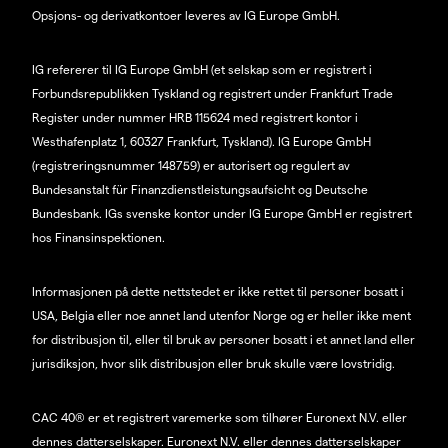
Opsjons- og derivatkontoer leveres av IG Europe GmbH.
IG refererer til IG Europe GmbH (et selskap som er registrert i
Forbundsrepublikken Tyskland og registrert under Frankfurt Trade
Register under nummer HRB 115624 med registrert kontor i
Westhafenplatz 1, 60327 Frankfurt, Tyskland). IG Europe GmbH
(registreringsnummer 148759) er autorisert og regulert av
Bundesanstalt für Finanzdienstleistungsaufsicht og Deutsche
Bundesbank. IGs svenske kontor under IG Europe GmbH er registrert
hos Finansinspektionen.
Informasjonen på dette nettstedet er ikke rettet til personer bosatt i
USA, Belgia eller noe annet land utenfor Norge og er heller ikke ment
for distribusjon til, eller til bruk av personer bosatt i et annet land eller
jurisdiksjon, hvor slik distribusjon eller bruk skulle være lovstridig.
CAC 40® er et registrert varemerke som tilhører Euronext N.V. eller
dennes datterselskaper. Euronext N.V. eller dennes datterselskaper