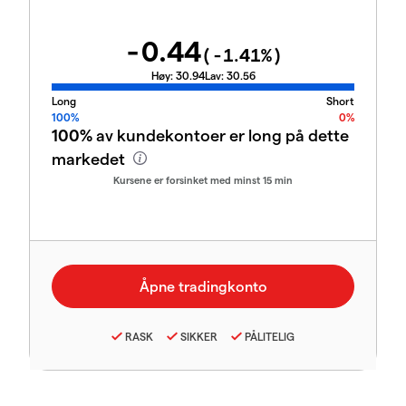
-0.44
(
-1.41
%)
Høy:
30.94
Lav:
30.56
Long
Short
100%
0%
100%
av kundekontoer er long på dette
markedet
Kursene er forsinket med minst 15 min
RASK
SIKKER
PÅLITELIG