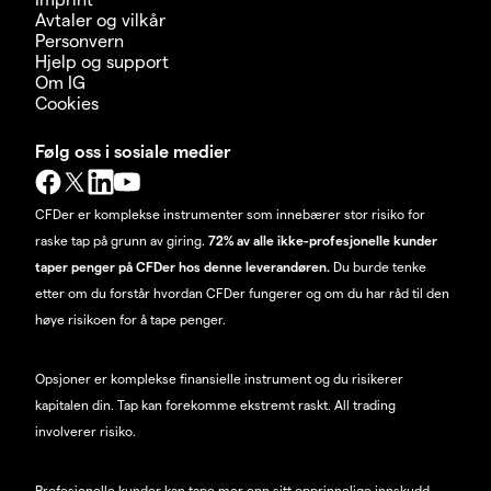
Avtaler og vilkår
Personvern
Hjelp og support
Om IG
Cookies
Følg oss i sosiale medier
CFDer er komplekse instrumenter som innebærer stor risiko for
raske tap på grunn av giring.
72% av alle ikke-profesjonelle kunder
taper penger på CFDer hos denne leverandøren.
Du burde tenke
etter om du forstår hvordan CFDer fungerer og om du har råd til den
høye risikoen for å tape penger.
Opsjoner er komplekse finansielle instrument og du risikerer
kapitalen din. Tap kan forekomme ekstremt raskt. All trading
involverer risiko.
Profesjonelle kunder kan tape mer enn sitt opprinnelige innskudd.