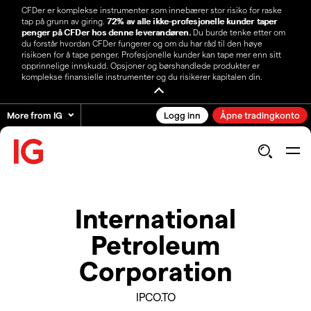
CFDer er komplekse instrumenter som innebærer stor risiko for raske
tap på grunn av giring.
72% av alle ikke-profesjonelle kunder taper
penger på CFDer hos denne leverandøren.
Du burde tenke etter om
du forstår hvordan CFDer fungerer og om du har råd til den høye
risikoen for å tape penger. Profesjonelle kunder kan tape mer enn sitt
opprinnelige innskudd. Opsjoner og børshandlede produkter er
komplekse finansielle instrumenter og du risikerer kapitalen din.
More from IG
Logg inn
Åpne tradingkonto
International
Petroleum
Corporation
IPCO.TO