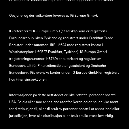
Opsjons- og derivatkontoer leveres av IG Europe GmbH.
IG refererer til IG Europe GmbH (et selskap som er registrert i
Forbundsrepublikken Tyskland og registrert under Frankfurt Trade
Register under nummer HRB 115624 med registrert kontor i
Westhafenplatz 1, 60327 Frankfurt, Tyskland). IG Europe GmbH
(registreringsnummer 148759) er autorisert og regulert av
Bundesanstalt für Finanzdienstleistungsaufsicht og Deutsche
Bundesbank. IGs svenske kontor under IG Europe GmbH er registrert
hos Finansinspektionen.
Informasjonen på dette nettstedet er ikke rettet til personer bosatt i
USA, Belgia eller noe annet land utenfor Norge og er heller ikke ment
for distribusjon til, eller til bruk av personer bosatt i et annet land eller
jurisdiksjon, hvor slik distribusjon eller bruk skulle være lovstridig.