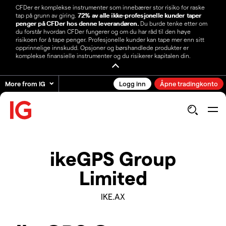
CFDer er komplekse instrumenter som innebærer stor risiko for raske
tap på grunn av giring.
72% av alle ikke-profesjonelle kunder taper
penger på CFDer hos denne leverandøren.
Du burde tenke etter om
du forstår hvordan CFDer fungerer og om du har råd til den høye
risikoen for å tape penger. Profesjonelle kunder kan tape mer enn sitt
opprinnelige innskudd. Opsjoner og børshandlede produkter er
komplekse finansielle instrumenter og du risikerer kapitalen din.
More from IG
Logg inn
Åpne tradingkonto
ikeGPS Group
Limited
IKE.AX