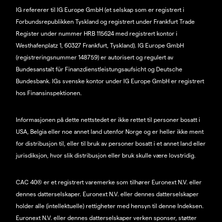
IG refererer til IG Europe GmbH (et selskap som er registrert i
Forbundsrepublikken Tyskland og registrert under Frankfurt Trade
Register under nummer HRB 115624 med registrert kontor i
Westhafenplatz 1, 60327 Frankfurt, Tyskland). IG Europe GmbH
(registreringsnummer 148759) er autorisert og regulert av
Bundesanstalt für Finanzdienstleistungsaufsicht og Deutsche
Bundesbank. IGs svenske kontor under IG Europe GmbH er registrert
hos Finansinspektionen.
Informasjonen på dette nettstedet er ikke rettet til personer bosatt i
USA, Belgia eller noe annet land utenfor Norge og er heller ikke ment
for distribusjon til, eller til bruk av personer bosatt i et annet land eller
jurisdiksjon, hvor slik distribusjon eller bruk skulle være lovstridig.
CAC 40® er et registrert varemerke som tilhører Euronext N.V. eller
dennes datterselskaper. Euronext N.V. eller dennes datterselskaper
holder alle (intellektuelle) rettigheter med hensyn til denne Indeksen.
Euronext N.V. eller dennes datterselskaper verken sponser, støtter