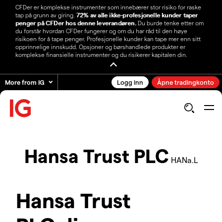
CFDer er komplekse instrumenter som innebærer stor risiko for raske
tap på grunn av giring.
72% av alle ikke-profesjonelle kunder taper
penger på CFDer hos denne leverandøren.
Du burde tenke etter om
du forstår hvordan CFDer fungerer og om du har råd til den høye
risikoen for å tape penger. Profesjonelle kunder kan tape mer enn sitt
opprinnelige innskudd. Opsjoner og børshandlede produkter er
komplekse finansielle instrumenter og du risikerer kapitalen din.
More from IG
Logg inn
Åpne tradingkonto
Hansa Trust PLC
HANa.L
Hansa Trust