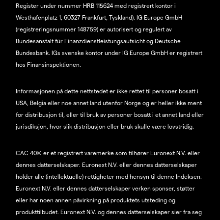
Register under nummer HRB 115624 med registrert kontor i
Westhafenplatz 1, 60327 Frankfurt, Tyskland). IG Europe GmbH
(registreringsnummer 148759) er autorisert og regulert av
Bundesanstalt für Finanzdienstleistungsaufsicht og Deutsche
Bundesbank. IGs svenske kontor under IG Europe GmbH er registrert
hos Finansinspektionen.
Informasjonen på dette nettstedet er ikke rettet til personer bosatt i
USA, Belgia eller noe annet land utenfor Norge og er heller ikke ment
for distribusjon til, eller til bruk av personer bosatt i et annet land eller
jurisdiksjon, hvor slik distribusjon eller bruk skulle være lovstridig.
CAC 40® er et registrert varemerke som tilhører Euronext N.V. eller
dennes datterselskaper. Euronext N.V. eller dennes datterselskaper
holder alle (intellektuelle) rettigheter med hensyn til denne Indeksen.
Euronext N.V. eller dennes datterselskaper verken sponser, støtter
eller har noen annen påvirkning på produktets utsteding og
produkttilbudet. Euronext N.V. og dennes datterselskaper sier fra seg