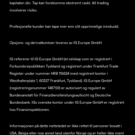
kapitalen din. Tap kan forekomme ekstremt raskt. All trading
involverer risiko.
Profesjonelle kunder kan tape mer enn sitt opprinnelige innskudd.
Opsjons- og derivatkontoer leveres av IG Europe GmbH.
IG refererer til IG Europe GmbH (et selskap som er registrert i
Forbundsrepublikken Tyskland og registrert under Frankfurt Trade
Register under nummer HRB 115624 med registrert kontor i
Westhafenplatz 1, 60327 Frankfurt, Tyskland). IG Europe GmbH
(registreringsnummer 148759) er autorisert og regulert av
Bundesanstalt für Finanzdienstleistungsaufsicht og Deutsche
Bundesbank. IGs svenske kontor under IG Europe GmbH er registrert
hos Finansinspektionen.
Informasjonen på dette nettstedet er ikke rettet til personer bosatt i
USA, Belgia eller noe annet land utenfor Norge og er heller ikke ment