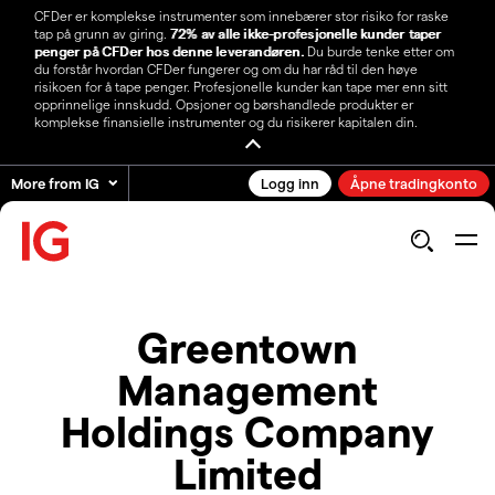
CFDer er komplekse instrumenter som innebærer stor risiko for raske
tap på grunn av giring.
72% av alle ikke-profesjonelle kunder taper
penger på CFDer hos denne leverandøren.
Du burde tenke etter om
du forstår hvordan CFDer fungerer og om du har råd til den høye
risikoen for å tape penger. Profesjonelle kunder kan tape mer enn sitt
opprinnelige innskudd. Opsjoner og børshandlede produkter er
komplekse finansielle instrumenter og du risikerer kapitalen din.
More from IG
Logg inn
Åpne tradingkonto
Greentown
Management
Holdings Company
Limited