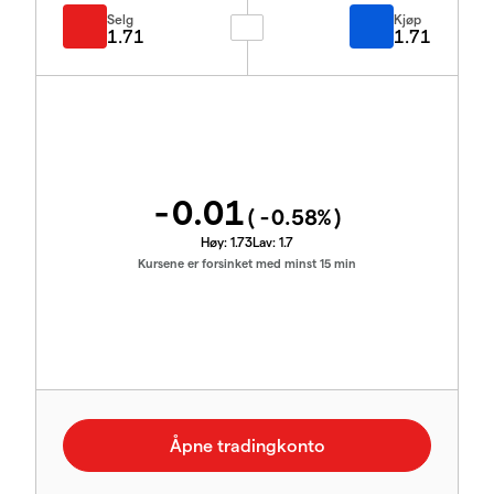
Selg
Kjøp
1.71
1.71
-0.01
(
-0.58
%)
Høy:
1.73
Lav:
1.7
Kursene er forsinket med minst 15 min