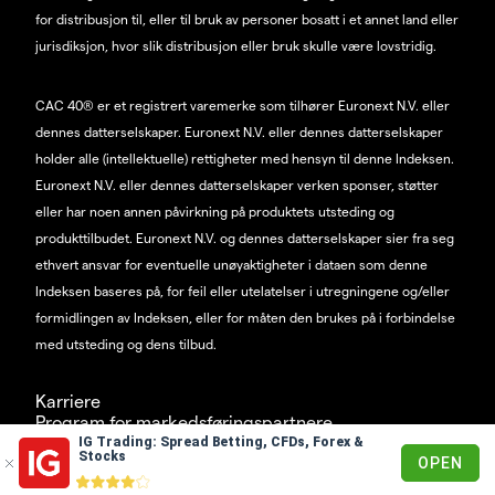
for distribusjon til, eller til bruk av personer bosatt i et annet land eller
jurisdiksjon, hvor slik distribusjon eller bruk skulle være lovstridig.
CAC 40® er et registrert varemerke som tilhører Euronext N.V. eller
dennes datterselskaper. Euronext N.V. eller dennes datterselskaper
holder alle (intellektuelle) rettigheter med hensyn til denne Indeksen.
Euronext N.V. eller dennes datterselskaper verken sponser, støtter
eller har noen annen påvirkning på produktets utsteding og
produkttilbudet. Euronext N.V. og dennes datterselskaper sier fra seg
ethvert ansvar for eventuelle unøyaktigheter i dataen som denne
Indeksen baseres på, for feil eller utelatelser i utregningene og/eller
formidlingen av Indeksen, eller for måten den brukes på i forbindelse
med utsteding og dens tilbud.
Karriere
Program for markedsføringspartnere
IG Trading: Spread Betting, CFDs, Forex &
© 2003-2026
Stocks
OPEN