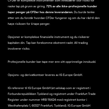
CFDer er komplekse instrumenter som innebærer stor risiko for
raske tap på grunn av giring.
72% av alle ikke-profesjonelle kunder
taper penger på CFDer hos denne leverandøren.
Du burde tenke
etter om du forstår hvordan CFDer fungerer og om du har råd til den
høye risikoen for å tape penger.
Opsjoner er komplekse finansielle instrument og du risikerer
kapitalen din. Tap kan forekomme ekstremt raskt. All trading
involverer risiko.
Profesjonelle kunder kan tape mer enn sitt opprinnelige innskudd.
Opsjons- og derivatkontoer leveres av IG Europe GmbH.
IG refererer til IG Europe GmbH (et selskap som er registrert i
Forbundsrepublikken Tyskland og registrert under Frankfurt Trade
Register under nummer HRB 115624 med registrert kontor i
Westhafenplatz 1, 60327 Frankfurt, Tyskland). IG Europe GmbH