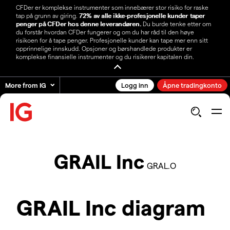
CFDer er komplekse instrumenter som innebærer stor risiko for raske
tap på grunn av giring.
72% av alle ikke-profesjonelle kunder taper
penger på CFDer hos denne leverandøren.
Du burde tenke etter om
du forstår hvordan CFDer fungerer og om du har råd til den høye
risikoen for å tape penger. Profesjonelle kunder kan tape mer enn sitt
opprinnelige innskudd. Opsjoner og børshandlede produkter er
komplekse finansielle instrumenter og du risikerer kapitalen din.
More from IG
Logg inn
Åpne tradingkonto
GRAIL Inc
GRAL.O
GRAIL Inc diagram