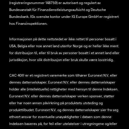
(registreringsnummer 148759) er autorisert og regulert av
Bundesanstalt für Finanzdienstleistungsaufsicht og Deutsche
Bundesbank. IGs svenske kontor under IG Europe GmbH er registrert
hos Finansinspektionen.
Informasjonen på dette nettstedet er ikke rettet til personer bosatt i
USA, Belgia eller noe annet land utenfor Norge og er heller ikke ment
for distribusjon til, eller til bruk av personer bosatt i et annet land eller
jurisdiksjon, hvor slik distribusjon eller bruk skulle være lovstridig.
CAC 40® er et registrert varemerke som tilhører Euronext N.V. eller
dennes datterselskaper. Euronext N.V. eller dennes datterselskaper
holder alle (intellektuelle) rettigheter med hensyn til denne Indeksen.
Euronext N.V. eller dennes datterselskaper verken sponser, støtter
eller har noen annen påvirkning på produktets utsteding og
produkttilbudet. Euronext N.V. og dennes datterselskaper sier fra seg
ethvert ansvar for eventuelle unøyaktigheter i dataen som denne
Indeksen baseres på, for feil eller utelatelser i utregningene og/eller