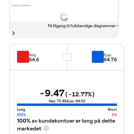
Data er indikative
Få tilgang til fullstendige diagrammer -
Selg
Kjøp
64.6
64.76
-9.47
(
-12.77
%)
Høy:
70.455
Lav:
64.02
Long
Short
100%
0%
100%
av kundekontoer er long på dette
markedet