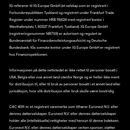
IG refererer til IG Europe GmbH (et selskap som er registrert i
Forbundsrepublikken Tyskland og registrert under Frankfurt Trade
Register under nummer HRB 115624 med registrert kontor i
Westhafenplatz 1, 60327 Frankfurt, Tyskland). IG Europe GmbH
(registreringsnummer 148759) er autorisert og regulert av
Bundesanstalt für Finanzdienstleistungsaufsicht og Deutsche
Bundesbank. IGs svenske kontor under IG Europe GmbH er registrert
hos Finansinspektionen.
Informasjonen på dette nettstedet er ikke rettet til personer bosatt i
USA, Belgia eller noe annet land utenfor Norge og er heller ikke ment
for distribusjon til, eller til bruk av personer bosatt i et annet land eller
jurisdiksjon, hvor slik distribusjon eller bruk skulle være lovstridig.
CAC 40® er et registrert varemerke som tilhører Euronext N.V. eller
dennes datterselskaper. Euronext N.V. eller dennes datterselskaper
holder alle (intellektuelle) rettigheter med hensyn til denne Indeksen.
Euronext N.V. eller dennes datterselskaper verken sponser, støtter