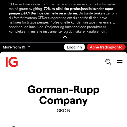
CFDer er komplekse instrumenter som innebærer stor risiko for raske
tap på grunn av giring.
72% av alle ikke-profesjonelle kunder taper
penger på CFDer hos denne leverandøren.
Du burde tenke etter om
du forstår hvordan CFDer fungerer og om du har råd til den høye
risikoen for å tape penger. Profesjonelle kunder kan tape mer enn sitt
opprinnelige innskudd. Opsjoner og børshandlede produkter er
komplekse finansielle instrumenter og du risikerer kapitalen din.
More from IG
Logg inn
Åpne tradingkonto
Gorman-Rupp
Company
GRC.N