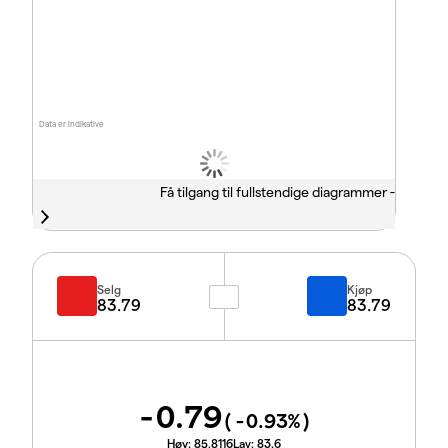
Data er indikative
Få tilgang til fullstendige diagrammer -
Selg
Kjøp
83.79
83.79
-0.79
(
-0.93
%)
Høy:
85.8116
Lav:
83.6