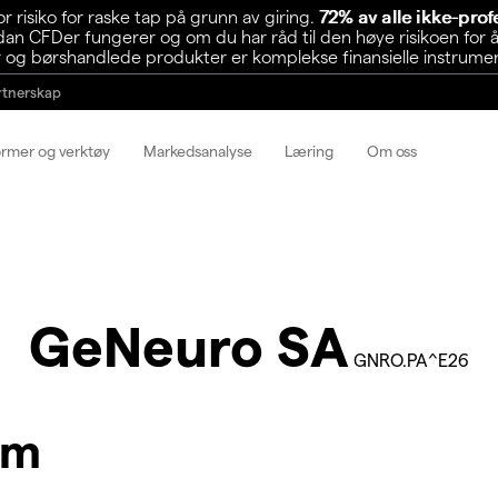
risiko for raske tap på grunn av giring.
72% av alle ikke-pro
n CFDer fungerer og om du har råd til den høye risikoen for å
 og børshandlede produkter er komplekse finansielle instrumente
rtnerskap
ormer og verktøy
Markedsanalyse
Læring
Om oss
GeNeuro SA
GNRO.PA^E26
am