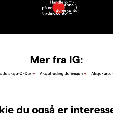
Mer fra IG:
je du også er interesser