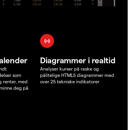
alender
Diagrammer i realtid
undt
Analyser kurser på raske og
elser som
pålitelige HTML5 diagrammer med
g renter, med
over 25 tekniske indikatorer
å minne deg på