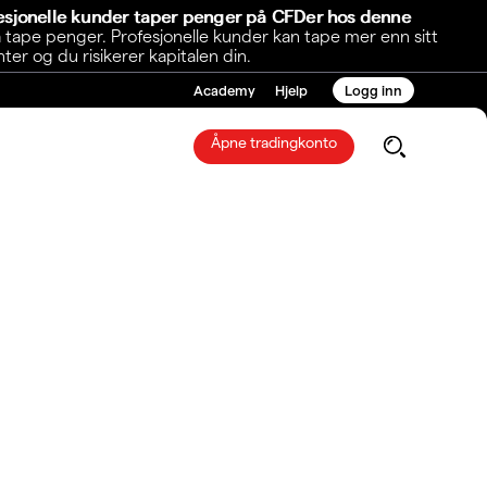
fesjonelle kunder taper penger på CFDer hos denne
 tape penger. Profesjonelle kunder kan tape mer enn sitt
r og du risikerer kapitalen din.
Academy
Hjelp
Logg inn
Åpne tradingkonto