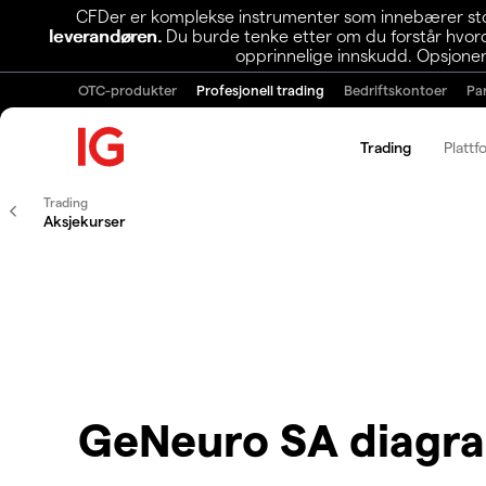
CFDer er komplekse instrumenter som innebærer stor 
leverandøren.
Du burde tenke etter om du forstår hvorda
opprinnelige innskudd. Opsjoner
OTC-produkter
Profesjonell trading
Bedriftskontoer
Pa
Trading
Plattf
Trading
Aksjekurser
GeNeuro SA diagr