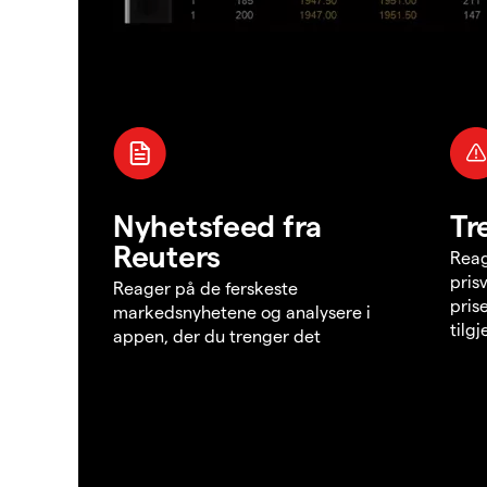
Nyhetsfeed fra
Tr
Reuters
Reag
pris
Reager på de ferskeste
pris
markedsnyhetene og analysere i
tilg
appen, der du trenger det