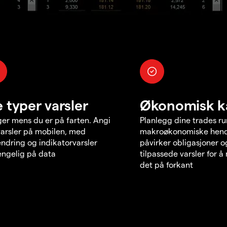
e typer varsler
Økonomisk k
er mens du er på farten. Angi
Planlegg dine trades r
varsler på mobilen, med
makroøkonomiske hend
endring og indikatorvarsler
påvirker obligasjoner o
jengelig på data
tilpassede varsler for 
det på forkant