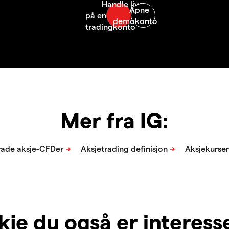
Mer fra IG:
je du også er interesser