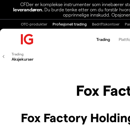
CFDer er komplekse instrumenter som innebærer stor 
leverandøren.
Du burde tenke etter om du forstår hvorda
opprinnelige innskudd. Opsjoner
OTC-produkter
Profesjonell trading
Bedriftskontoer
Pa
Trading
Plattf
Trading
Aksjekurser
Fox Fac
Fox Factory Holdi