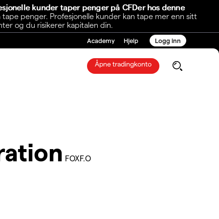
fesjonelle kunder taper penger på CFDer hos denne
 tape penger. Profesjonelle kunder kan tape mer enn sitt
r og du risikerer kapitalen din.
Academy
Hjelp
Logg inn
Åpne tradingkonto
ration
FOXF.O