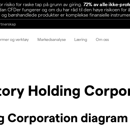
risiko for raske tap på grunn av giring.
72% av alle ikke-pro
n CFDer fungerer og om du har råd til den høye risikoen for å
 og børshandlede produkter er komplekse finansielle instrumente
rtnerskap
ormer og verktøy
Markedsanalyse
Læring
Om oss
tory Holding Corpo
ng Corporation diagram