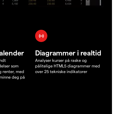
alender
Diagrammer i realtid
undt
Analyser kurser på raske og
elser som
pålitelige HTML5 diagrammer med
g renter, med
over 25 tekniske indikatorer
å minne deg på