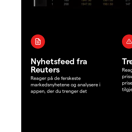
Nyhetsfeed fra
Tr
Reuters
Reag
pris
Reager på de ferskeste
pris
markedsnyhetene og analysere i
tilg
appen, der du trenger det