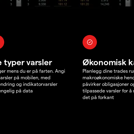
e typer varsler
Økonomisk k
er mens du er på farten. Angi
Planlegg dine trades r
varsler på mobilen, med
makroøkonomiske hend
endring og indikatorvarsler
påvirker obligasjoner o
jengelig på data
tilpassede varsler for 
det på forkant