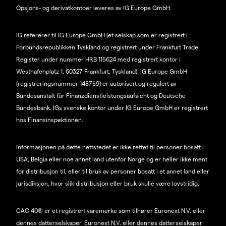
Opsjons- og derivatkontoer leveres av IG Europe GmbH.
IG refererer til IG Europe GmbH (et selskap som er registrert i
Forbundsrepublikken Tyskland og registrert under Frankfurt Trade
Register under nummer HRB 115624 med registrert kontor i
Westhafenplatz 1, 60327 Frankfurt, Tyskland). IG Europe GmbH
(registreringsnummer 148759) er autorisert og regulert av
Bundesanstalt für Finanzdienstleistungsaufsicht og Deutsche
Bundesbank. IGs svenske kontor under IG Europe GmbH er registrert
hos Finansinspektionen.
Informasjonen på dette nettstedet er ikke rettet til personer bosatt i
USA, Belgia eller noe annet land utenfor Norge og er heller ikke ment
for distribusjon til, eller til bruk av personer bosatt i et annet land eller
jurisdiksjon, hvor slik distribusjon eller bruk skulle være lovstridig.
CAC 40® er et registrert varemerke som tilhører Euronext N.V. eller
dennes datterselskaper. Euronext N.V. eller dennes datterselskaper