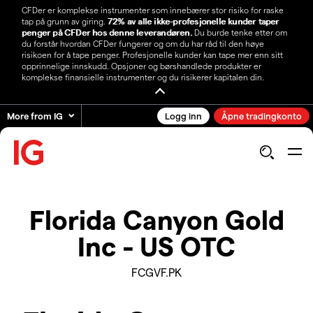
CFDer er komplekse instrumenter som innebærer stor risiko for raske
tap på grunn av giring.
72% av alle ikke-profesjonelle kunder taper
penger på CFDer hos denne leverandøren.
Du burde tenke etter om
du forstår hvordan CFDer fungerer og om du har råd til den høye
risikoen for å tape penger. Profesjonelle kunder kan tape mer enn sitt
opprinnelige innskudd. Opsjoner og børshandlede produkter er
komplekse finansielle instrumenter og du risikerer kapitalen din.
More from IG
Logg inn
Åpne tradingkonto
Florida Canyon Gold
Inc - US OTC
FCGVF.PK