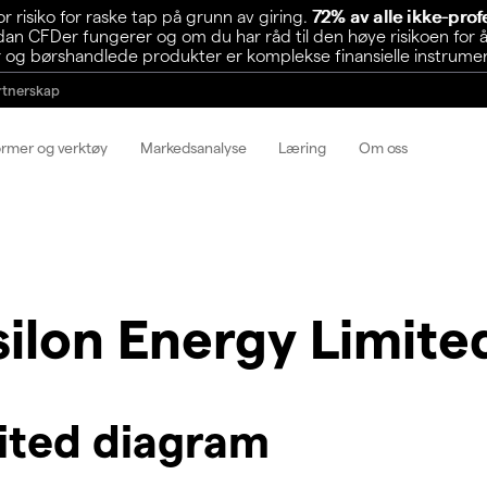
risiko for raske tap på grunn av giring.
72% av alle ikke-pro
n CFDer fungerer og om du har råd til den høye risikoen for å
 og børshandlede produkter er komplekse finansielle instrumente
rtnerskap
ormer og verktøy
Markedsanalyse
Læring
Om oss
silon Energy Limite
ited diagram