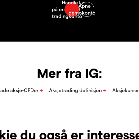
Mer fra IG:
je du også er interesser