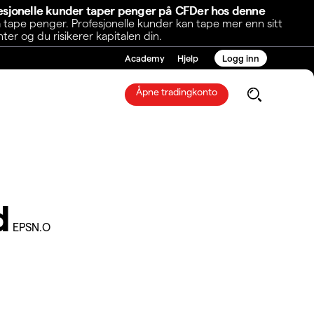
fesjonelle kunder taper penger på CFDer hos denne
 tape penger. Profesjonelle kunder kan tape mer enn sitt
r og du risikerer kapitalen din.
Academy
Hjelp
Logg inn
Åpne tradingkonto
d
EPSN.O