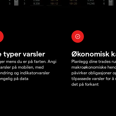
e typer varsler
Økonomisk k
er mens du er på farten. Angi
Planlegg dine trades r
varsler på mobilen, med
makroøkonomiske hend
endring og indikatorvarsler
påvirker obligasjoner o
jengelig på data
tilpassede varsler for 
det på forkant