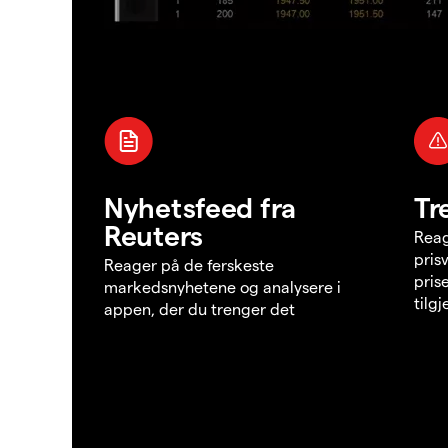
Nyhetsfeed fra
Tr
Reuters
Reag
pris
Reager på de ferskeste
pris
markedsnyhetene og analysere i
tilg
appen, der du trenger det