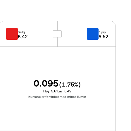
Selg
Kjøp
5.42
5.62
0.095
(
1.75
%)
Høy:
5.61
Lav:
5.49
Kursene er forsinket med minst 15 min