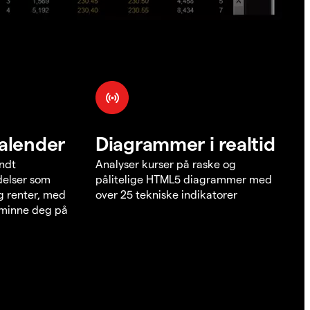
alender
Diagrammer i realtid
undt
Analyser kurser på raske og
elser som
pålitelige HTML5 diagrammer med
g renter, med
over 25 tekniske indikatorer
å minne deg på