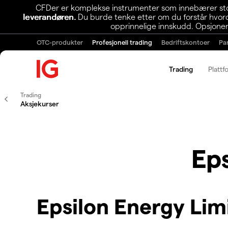
CFDer er komplekse instrumenter som innebærer stor 
leverandøren.
Du burde tenke etter om du forstår hvorda
opprinnelige innskudd. Opsjoner
OTC-produkter
Profesjonell trading
Bedriftskontoer
Pa
Trading
Plattf
Trading
Aksjekurser
Ep
Epsilon Energy Lim