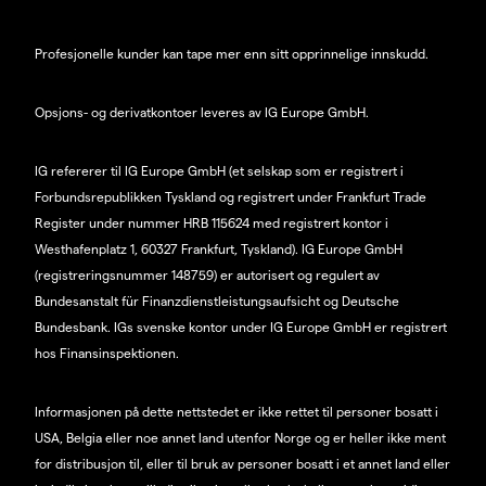
Profesjonelle kunder kan tape mer enn sitt opprinnelige innskudd.
Opsjons- og derivatkontoer leveres av IG Europe GmbH.
IG refererer til IG Europe GmbH (et selskap som er registrert i
Forbundsrepublikken Tyskland og registrert under Frankfurt Trade
Register under nummer HRB 115624 med registrert kontor i
Westhafenplatz 1, 60327 Frankfurt, Tyskland). IG Europe GmbH
(registreringsnummer 148759) er autorisert og regulert av
Bundesanstalt für Finanzdienstleistungsaufsicht og Deutsche
Bundesbank. IGs svenske kontor under IG Europe GmbH er registrert
hos Finansinspektionen.
Informasjonen på dette nettstedet er ikke rettet til personer bosatt i
USA, Belgia eller noe annet land utenfor Norge og er heller ikke ment
for distribusjon til, eller til bruk av personer bosatt i et annet land eller