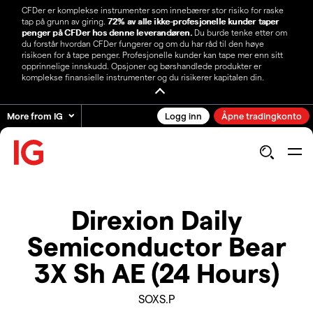
CFDer er komplekse instrumenter som innebærer stor risiko for raske
tap på grunn av giring.
72% av alle ikke-profesjonelle kunder taper
penger på CFDer hos denne leverandøren.
Du burde tenke etter om
du forstår hvordan CFDer fungerer og om du har råd til den høye
risikoen for å tape penger. Profesjonelle kunder kan tape mer enn sitt
opprinnelige innskudd. Opsjoner og børshandlede produkter er
komplekse finansielle instrumenter og du risikerer kapitalen din.
More from IG
Logg inn
Åpne tradingkonto
Direxion Daily
Semiconductor Bear
3X Sh AE (24 Hours)
SOXS.P