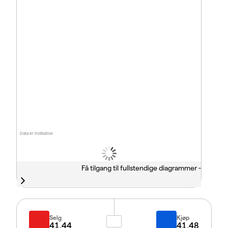
Data er indikative
Få tilgang til fullstendige diagrammer -
Selg
Kjøp
41.44
41.48