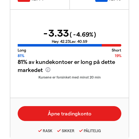
-3.33
(
-4.69
%)
Høy:
42.23
Lav:
40.59
Long
Short
81%
19%
81%
av kundekontoer er long på dette
markedet
Kursene er forsinket med minst 20 min
RASK
SIKKER
PÅLITELIG