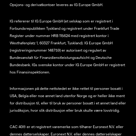
Opsjons- og derivatkontoer leveres av IG Europe GmbH.
IG refererer til IG Europe GmbH (et selskap som er registrert i
Forbundsrepublikken Tyskland og registrert under Frankfurt Trade
Register under nummer HRB 115624 med registrert kontor i
Westhafenplatz 1, 60327 Frankfurt, Tyskland). IG Europe GmbH
(registreringsnummer 148759) er autorisert og regulert av
Bundesanstalt für Finanzdienstleistungsaufsicht og Deutsche
Bundesbank. IGs svenske kontor under IG Europe GmbH er registrert
hos Finansinspektionen.
Informasjonen på dette nettstedet er ikke rettet til personer bosatt i
USA, Belgia eller noe annet land utenfor Norge og er heller ikke ment
for distribusjon til, eller til bruk av personer bosatt i et annet land eller
jurisdiksjon, hvor slik distribusjon eller bruk skulle være lovstridig.
CAC 40® er et registrert varemerke som tilhører Euronext N.V. eller
dennes datterselskaper. Euronext N.V. eller dennes datterselskaper