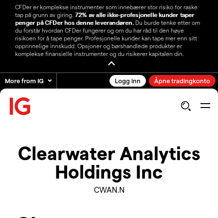
CFDer er komplekse instrumenter som innebærer stor risiko for raske
tap på grunn av giring.
72% av alle ikke-profesjonelle kunder taper
penger på CFDer hos denne leverandøren.
Du burde tenke etter om
du forstår hvordan CFDer fungerer og om du har råd til den høye
risikoen for å tape penger. Profesjonelle kunder kan tape mer enn sitt
opprinnelige innskudd. Opsjoner og børshandlede produkter er
komplekse finansielle instrumenter og du risikerer kapitalen din.
More from IG
Logg inn
Åpne tradingkonto
Clearwater Analytics
Holdings Inc
CWAN.N