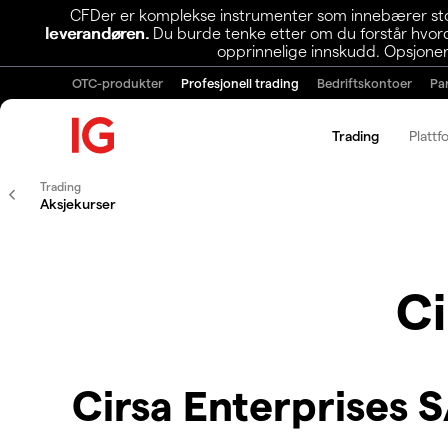
CFDer er komplekse instrumenter som innebærer stor 
leverandøren.
Du burde tenke etter om du forstår hvorda
opprinnelige innskudd. Opsjoner
OTC-produkter
Profesjonell trading
Bedriftskontoer
Pa
Trading
Plattf
Trading
Aksjekurser
Ci
Cirsa Enterprises 