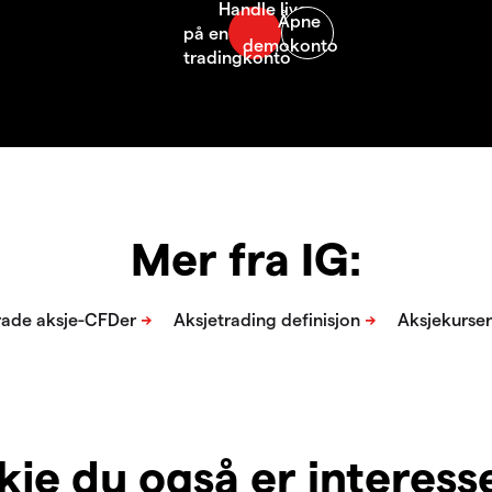
Mer fra IG:
je du også er interesser