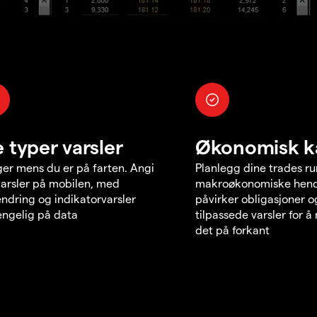
e typer varsler
Økonomisk k
er mens du er på farten. Angi
Planlegg dine trades r
varsler på mobilen, med
makroøkonomiske hend
endring og indikatorvarsler
påvirker obligasjoner o
jengelig på data
tilpassede varsler for 
det på forkant