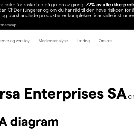
risiko for raske tap på grunn av giring.
72% av alle ikke-pro
n CFDer fungerer og om du har råd til den høye risikoen for å
 og børshandlede produkter er komplekse finansielle instrumente
rtnerskap
ormer og verktøy
Markedsanalyse
Læring
Om oss
rsa Enterprises SA
CI
SA diagram