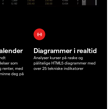
alender
Diagrammer i realtid
undt
Analyser kurser på raske og
elser som
pålitelige HTML5 diagrammer med
g renter, med
over 25 tekniske indikatorer
å minne deg på