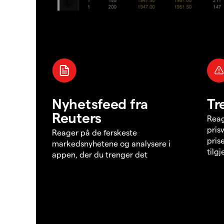
Nyhetsfeed fra
Tr
Reuters
Reag
pris
Reager på de ferskeste
pris
markedsnyhetene og analysere i
tilg
appen, der du trenger det