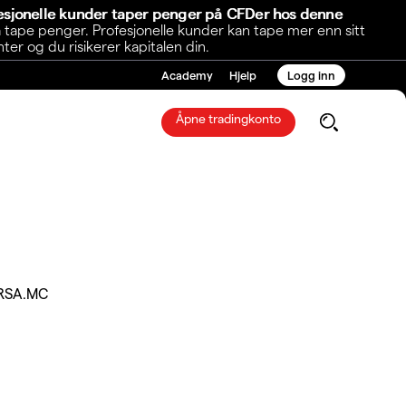
fesjonelle kunder taper penger på CFDer hos denne
 tape penger. Profesjonelle kunder kan tape mer enn sitt
r og du risikerer kapitalen din.
Academy
Hjelp
Logg inn
Åpne tradingkonto
RSA.MC